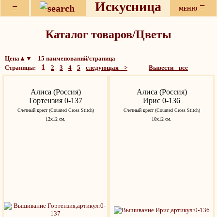
Искусница
≡
≡
МЕНЮ
Каталог товаров/Цветы
Цена▲▼ 15 наименований/страница
1
Страницы:
2
3
4
5
следующая >
Вывести все
Алиса (Россия)
Алиса (Россия)
Гортензия 0-137
Ирис 0-136
Счетный крест (Counted Cross Stitch)
Счетный крест (Counted Cross Stitch)
12х12 см.
10х12 см.