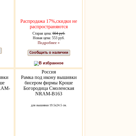
Распродажа 17%,скидки не
распространяются
Старая цена:
664 руб.
Новая цена: 553 руб.
Подробнее »
Сообщить о наличии
В избранное
Россия
ивки
Рамка под икону вышивки
ше
бисером фирмы Кроше
 RAM-
Богородица Смоленская
NRAM-B163
для вышивки 19.5х24.5 см.