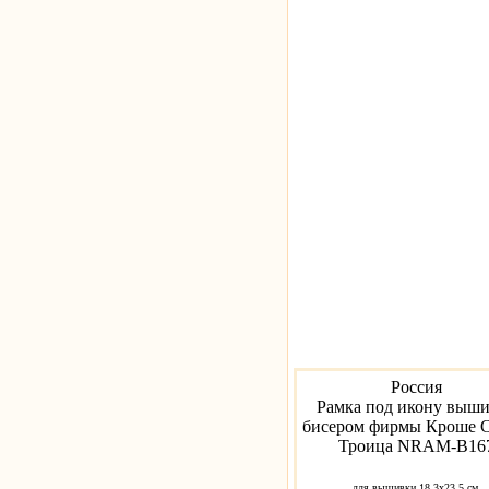
Россия
Рамка под икону выш
бисером фирмы Кроше С
Троица NRAM-B16
для вышивки 18.3х23.5 см.