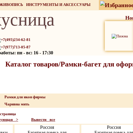
 ЖИВОПИСЬ
ИНСТРУМЕНТЫ И АКСЕССУАРЫ
усница
СТОК
Но
+7(495)234-62-81
+7(977)713-05-87
боты: пн - вс: 16 - 17:30
Каталог товаров/Рамки-багет для офо
Рамки для икон фирмы
Чаривна мить
страница
дующая >
Вывести все
Россия
Россия
ивки
Багетная рамка для
Багетная рамка дл