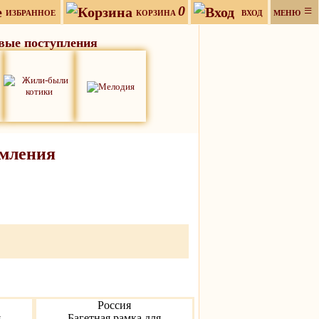
0
≡
ИЗБРАННОЕ
КОРЗИНА
ВХОД
МЕНЮ
вые поступления
рмления
Россия
я
Багетная рамка для