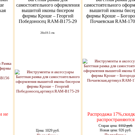
ше
самостоятельного оформления
самостоятельного офор
кая
вышитой иконы бисером
вышитой иконы бисе
фирмы Кроше – Георгий
фирмы Кроше – Богор
Победоносец RAM-B175-29
Почаевская RAM-170
26x19.5 см.
и не
Распродажа 17%,скидк
распространяются
Старая цена:
1112 руб.
Новая цена: 926 руб.
Цена: 1029 руб.
Подробнее »