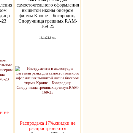
мления
самостоятельного оформления
ром
вышитой иконы бисером
одица
фирмы Кроше – Богородица
-23
Споручница грешных RAM-
169-25
19,1x22,8 см.
и не
Распродажа 17%,скидки не
распространяются