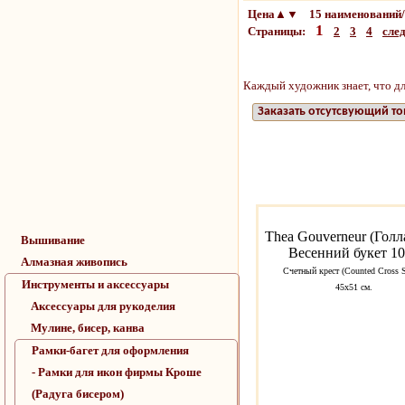
Цена▲▼ 15 наименований/
1
Страницы:
2
3
4
сле
Каждый художник знает, что дл
Заказать отсутсвующий то
Thea Gouverneur (Голл
Вышивание
Весенний букет 1
Алмазная живопись
Счетный крест (Counted Cross S
Инструменты и аксессуары
45х51 см.
Аксессуары для рукоделия
Мулине, бисер, канва
Рамки-багет для оформления
- Рамки для икон фирмы Кроше
(Радуга бисером)