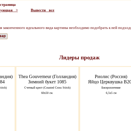
страница
дующая >
Вывести все
я законченного идеального вида картины необходимо подобрать к ней подходя
вар
Лидеры продаж
андия)
Thea Gouverneur (Голландия)
Риолис (Россия)
084
Зимний букет 1085
Яйцо Церквушка В2
titch)
Счетный крест (Counted Cross Stitch)
Бисероплетение
60х50 см.
6,5х5 см