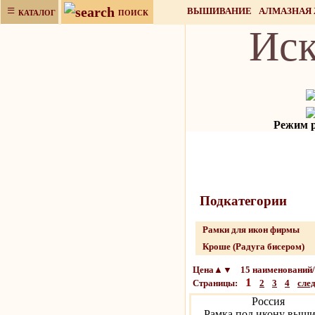
≡
ВЫШИВАНИЕ
АЛМАЗНАЯ
КАТАЛОГ
ПОИСК
Иск
НАБОРЫ ДЛЯ РУКОДЕЛИЯ
Режим ра
Подкатeгории
Рамки для икон фирмы
Кроше (Радуга бисером)
Цена▲▼ 15 наименований/
1
Страницы:
2
3
4
сле
Россия
Рамка под икону выш