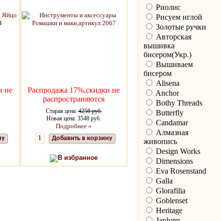
Риолис
Рисуем иглой
Золотые ручки
Авторская
вышивка
бисером(Укр.)
Вышиваем
бисером
Alisena
и не
Распродажа 17%,скидки не
Anchor
распространяются
Bothy Threads
Старая цена:
4258 руб.
Butterfly
Новая цена: 3548 руб.
Candamar
Подробнее »
Алмазная
ну
Добавить в корзину
живопись
Design Works
В избранное
Dimensions
Eva Rosenstand
Galla
Glorafilia
Goblenset
Heritage
Janlynn