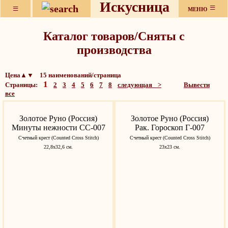
Искусница
≡
≡
МЕНЮ
Каталог товаров/Сняты с
производства
Цена▲▼ 15 наименований/страница
1
Страницы:
2
3
4
5
6
7
8
следующая >
Вывести
все
Золотое Руно (Россия)
Золотое Руно (Россия)
Минуты нежности СС-007
Рак. Гороскоп Г-007
Счетный крест (Counted Cross Stitch)
Счетный крест (Counted Cross Stitch)
22,8x32,6 см.
23х23 см.