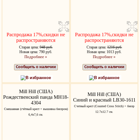
Распродажа 17%,скидки не
Распродажа 17%,скидки не
распространяются
распространяются
Старая цена:
948 руб.
Старая цена:
1216 руб.
Новая цена: 790 руб.
Новая цена: 1013 руб.
Подробнее »
Подробнее »
Сообщить о наличии
Сообщить о наличии
В избранное
В избранное
Mill Hill (США)
Mill Hill (США)
Рождественский панда MH18-
Синий и красный LB30-1611
4304
Счетный крест (Counted Cross Stitch) + бисер
Смешанная (счётный крест + вышивка бисером)
12.7x12.7 см.
6,4х7,6 см.