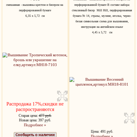
смешанная - вышивка крестом и бисером на
перфорированной бумаге В составе набора:
перфорированной бумаге
стеклянный бисер Mill Hill, перфорированная
6,35 x 5,72 см
бумага № 14, стразы, мулине, иголка, черно-
белая символьная схема для вышивания,
инструкция на английском языке
4,45 x 5,72 см
Распродажа 17%,скидки не
распространяются
Старая цена:
477 руб.
Новая цена: 397 руб.
Подробнее »
Цена: 491 руб.
Сообщить о наличии
Подробнее »