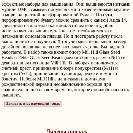
эффектные наборы для вышивания. Они вышиваются нитками
мулине DMС, самыми популярными и качественными мулине
в мире, на цветной перфорированной бумаге. По сути,
перфорированную бумагу можно сравнить с канвой Аида 14,
сделанной из плотного картона. Этот материал удобно
использовать в вышивке, так как нет необходимости в
натяжении основы на пяльца. Но и постирать работу после
выполнения не получится. Хотя учитывая небольшой размер
дизайнов, вышивка не успеет испачкаться, пока Вы над ней
работаете. В набор также входит бисер Mill Hill Glass Seed
Beads и Petite Glass Seed Beads (мелкий бисер, размер №15) и
декоративная пуговица Mill Hill. В наборах используется
счетный крест, пришивание бисера полукрестом (№11) и
крестом (№15), пришивание пуговицы, редко и немного —
бэкстич. Наборы Mill Hill с напитками и домиками
рождественской деревни необыкновенно хороши при
сравнительно небольшом времени, которое понадобится на их
вышивку.
Заказать отсутсвующий товар
Лидеры продаж