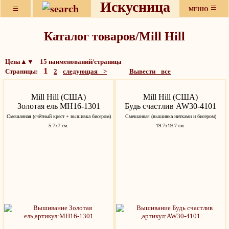
Искусница
≡
≡
МЕНЮ
Каталог товаров/Mill Hill
Цена▲▼ 15 наименований/страница
1
Страницы:
2
следующая >
Вывести все
Mill Hill (США)
Mill Hill (США)
Золотая ель MH16-1301
Будь счастлив AW30-4101
Смешанная (счётный крест + вышивка бисером)
Cмешанная (вышивка нитками и бисером)
5.7х7 см.
19.7x19.7 см.