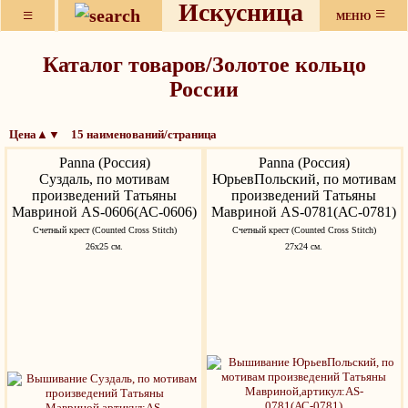
Искусница
≡
≡
МЕНЮ
Каталог товаров/Золотое кольцо
России
Цена▲▼ 15 наименований/страница
Panna (Россия)
Panna (Россия)
Суздаль, по мотивам
ЮрьевПольский, по мотивам
произведений Татьяны
произведений Татьяны
Мавриной AS-0606(АС-0606)
Мавриной AS-0781(АС-0781)
Счетный крест (Counted Cross Stitch)
Счетный крест (Counted Cross Stitch)
26х25 см.
27х24 см.