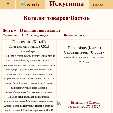
Искусница
≡
≡
МЕНЮ
Каталог товаров/Восток
Цена▲▼ 15 наименований/страница
1
Страницы:
2
следующая >
Вывести все
Dimensions (Китай)
Элегантная гейша 6953
Dimensions (Китай)
счетный крест
Садовый веер 70-35327
18 x 13 cм В состав набора входит: канва Aida 18
Счетный крест (Counted Cross Stitch)
цвета слоновой кости, хлопковые мулине на
41х25 см.
картонном органайзере, золотая нить, схема, игла,
инструкция. Название модели:Восток Цвет
товара:светло-бежевый, светло-синий Серия
товаров:Восток Размер канвы, каунт:18 Aida Тип
канвы:Ткань блочного переплетения Техника
вышивки:Счетный крест Разметка
канвы:Однотонная Вид вышивки:Нитками
Предмет вышивки:Картина Выкладка/
вышивка:Частичная Материалы набора:Канва,
Хлопок Тематика:Портреты, Цветы и растения
Число полотен:1 Комплектация:канва Aida 18