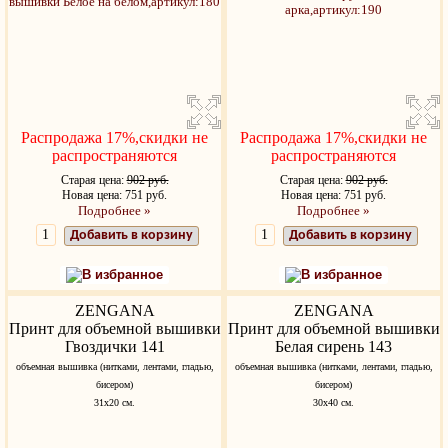
Распродажа 17%,скидки не
Распродажа 17%,скидки не
распространяются
распространяются
Старая цена:
902 руб.
Старая цена:
902 руб.
Новая цена: 751 руб.
Новая цена: 751 руб.
Подробнее »
Подробнее »
Добавить в корзину
Добавить в корзину
В избранное
В избранное
ZENGANA
ZENGANA
Принт для объемной вышивки
Принт для объемной вышивки
Гвоздички 141
Белая сирень 143
объемная вышивка (нитками, лентами, гладью,
объемная вышивка (нитками, лентами, гладью,
бисером)
бисером)
31х20 см.
30х40 см.