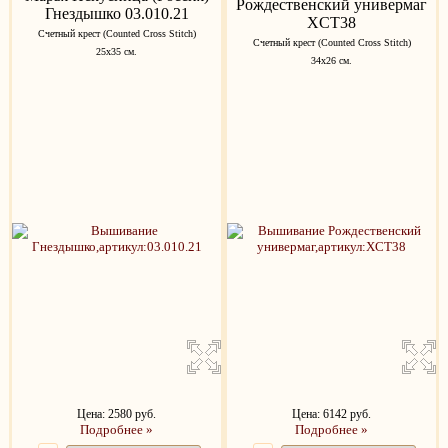
Рождественский универмаг
Гнездышко 03.010.21
XCT38
Счетный крест (Counted Cross Stitch)
Счетный крест (Counted Cross Stitch)
25x35 см.
34х26 см.
Цена: 2580 руб.
Цена: 6142 руб.
Подробнее »
Подробнее »