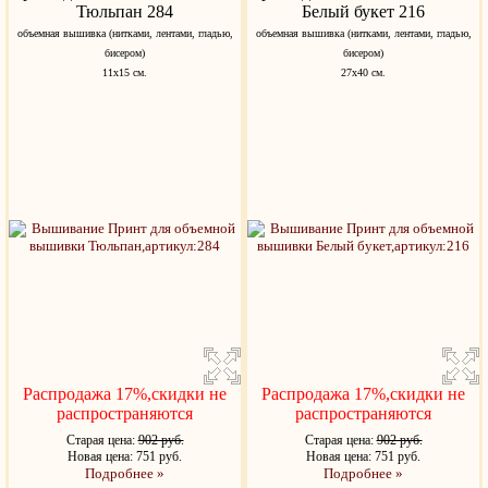
Тюльпан 284
Белый букет 216
объемная вышивка (нитками, лентами, гладью,
объемная вышивка (нитками, лентами, гладью,
бисером)
бисером)
11х15 см.
27х40 см.
Распродажа 17%,скидки не
Распродажа 17%,скидки не
распространяются
распространяются
Старая цена:
902 руб.
Старая цена:
902 руб.
Новая цена: 751 руб.
Новая цена: 751 руб.
Подробнее »
Подробнее »