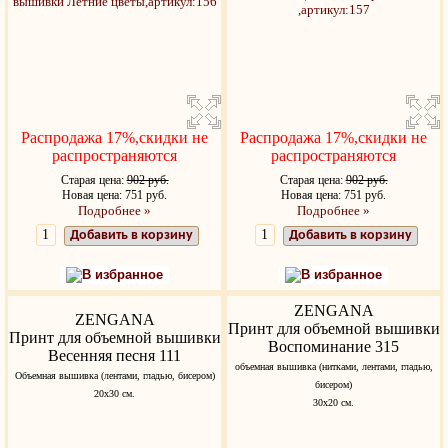
Распродажа 17%,скидки не
Распродажа 17%,скидки не
распространяются
распространяются
Старая цена:
902 руб.
Старая цена:
902 руб.
Новая цена: 751 руб.
Новая цена: 751 руб.
Подробнее »
Подробнее »
Добавить в корзину
Добавить в корзину
В избранное
В избранное
ZENGANA
ZENGANA
Принт для объемной вышивки
Принт для объемной вышивки
Воспоминание 315
Весенняя песня 111
объемная вышивка (нитками, лентами, гладью,
Объемная вышивка (лентами, гладью, бисером)
бисером)
20х30 см.
30х20 см.