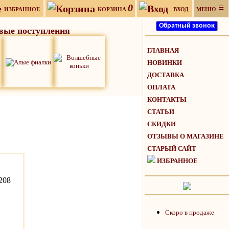
0
≡
ИЗБРАННОЕ
КОРЗИНА
ВХОД
МЕНЮ
вые поступления
ГЛАВНАЯ
НОВИНКИ
ДОСТАВКА
ОПЛАТА
КОНТАКТЫ
СТАТЬИ
СКИДКИ
ОТЗЫВЫ О МАГАЗИНЕ
СТАРЫЙ САЙТ
ИЗБРАННОЕ
208
Скоро в продаже