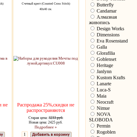
ch)
Счетный крест (Counted Cross Stitch)
Butterfly
40х40 см.
Candamar
Алмазная
живопись
Design Works
Dimensions
Eva Rosenstand
Galla
Glorafilia
Goblenset
Heritage
Janlynn
Kustom Krafts
Lanarte
Luca-S
Maia
Neocraft
и не
Распродажа 25%,скидки не
Nimue
распространяются
NOVA
Старая цена:
3233 руб.
SLOBODA
Новая цена: 2425 руб.
Permin
Подробнее »
Rogoblen
ну
Добавить в корзину