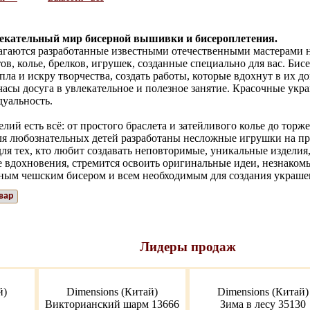
лекательный мир бисерной вышивки и бисероплетения.
гаются разработанные известными отечественными мастерами н
ов, колье, брелков, игрушек, созданные специально для вас. Бис
пла и искру творчества, создать работы, которые вдохнут в их д
асы досуга в увлекательное и полезное занятие. Красочные укр
уальность.
лий есть всё: от простого браслета и затейливого колье до торж
Для любознательных детей разработаны несложные игрушки на пр
ля тех, кто любит создавать неповторимые, уникальные издели
е вдохновения, стремится освоить оригинальные идеи, незнако
ным чешским бисером и всем необходимым для создания украше
вар
Лидеры продаж
й)
Dimensions (Китай)
Dimensions (Китай)
Викторианский шарм 13666
Зима в лесу 35130