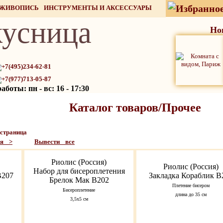
 ЖИВОПИСЬ
ИНСТРУМЕНТЫ И АКСЕССУАРЫ
усница
СТОК
Но
+7(495)234-62-81
+7(977)713-05-87
боты: пн - вс: 16 - 17:30
Каталог товаров/Прочее
страница
ая >
Вывести все
Риолис (Россия)
Риолис (Россия)
Набор для бисероплетения
В207
Закладка Кораблик В
Брелок Мак В202
Плетение бисером
Бисероплетение
длина до 35 см
3,5х5 см