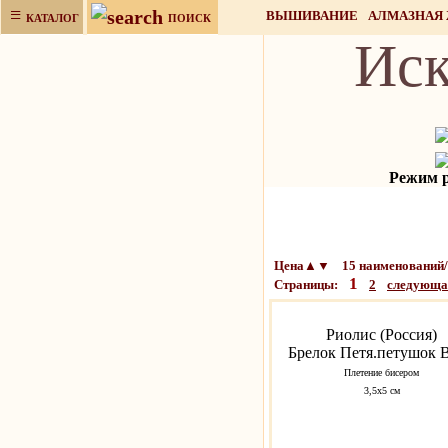
≡
ВЫШИВАНИЕ
АЛМАЗНАЯ
КАТАЛОГ
ПОИСК
Иск
НАБОРЫ ДЛЯ РУКОДЕЛИЯ
Режим ра
Цена▲▼ 15 наименований/
1
Страницы:
2
следующ
Риолис (Россия)
Брелок Петя.петушок 
Плетение бисером
3,5х5 см