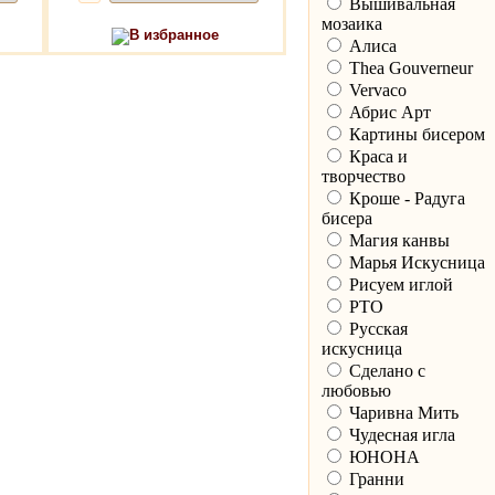
Вышивальная
мозаика
В избранное
Алиса
Thea Gouverneur
Vervaco
Абрис Арт
Картины бисером
Краса и
творчество
Кроше - Радуга
бисера
Магия канвы
Марья Искусница
Рисуем иглой
РТО
Русская
искусница
Сделано с
любовью
Чаривна Мить
Чудесная игла
ЮНОНА
Гранни