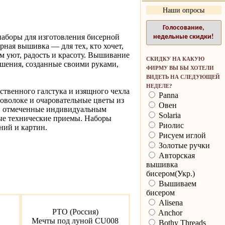
Наши опросы
Голосование,
аборы для изготовления бисерной
недельные скидки!
ерная вышивка — для тех, кто хочет,
ом уют, радость и красоту. Вышивание
СКИДКУ НА КАКУЮ
ашения, созданные своими руками,
ФИРМУ ВЫ БЫ ХОТЕЛИ
ВИДЕТЬ НА СЛЕДУЮЩЕЙ
НЕДЕЛЕ?
ественного галстука и изящного чехла
Panna
оволоке и очаровательные цветы из
Овен
я, отмеченные индивидуальным
Solaria
мые технические приемы. Наборы
Риолис
ний и картин.
Рисуем иглой
Золотые ручки
Авторская
вышивка
бисером(Укр.)
Вышиваем
бисером
Alisena
РТО (Россия)
Anchor
Мечты под луной CU008
Bothy Threads