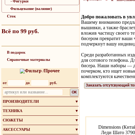
- Фигурки
Фильцевание (валяние)
Сток
Добро пожаловать в ув
Вашему вниманию предла
вышивки, а также браслет
Всё по 99 руб.
вложив частицу своего те
бисером превратит ваши ч
подчеркнут вашу индивид
В подарок
Среди разработанных изде
Справочные материалы
для сотового телефона. 
бисера. Наши наборы — д
Фильтр /Прочее
почерком, кто ищет новы
комплектуются качествен
от
до
руб.
Заказать отсутсвующий то
OK
ПРОИЗВОДИТЕЛИ
▼
ТЕХНИКА
▼
СЮЖЕТЫ
▼
Dimensions (Кита
АКСЕССУАРЫ
▼
Леди Шато 3790