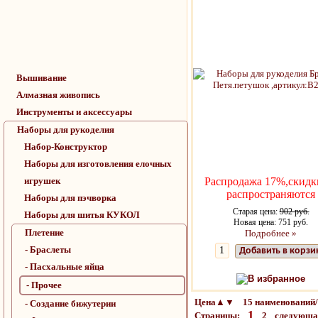
Вышивание
Алмазная живопись
Инструменты и аксессуары
Наборы для рукоделия
Набор-Конструктор
Наборы для изготовления елочных
игрушек
Распродажа 17%,скидк
распространяются
Наборы для пэчворка
Старая цена:
902 руб.
Наборы для шитья КУКОЛ
Новая цена: 751 руб.
Плетение
Подробнее »
- Браслеты
Добавить в корзи
- Пасхальные яйца
В избранное
- Прочее
Цена▲▼ 15 наименований/
- Создание бижутерии
1
Страницы:
2
следующ