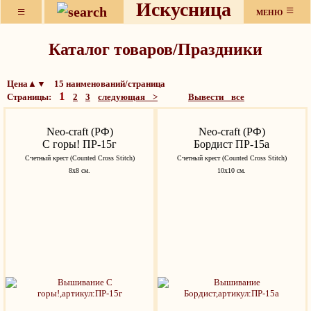
Искусница
≡
≡
МЕНЮ
Каталог товаров/Праздники
Цена▲▼ 15 наименований/страница
1
Страницы:
2
3
следующая >
Вывести все
Neo-craft (РФ)
Neo-craft (РФ)
С горы! ПР-15г
Бордист ПР-15а
Счетный крест (Counted Cross Stitch)
Счетный крест (Counted Cross Stitch)
8х8 см.
10х10 см.