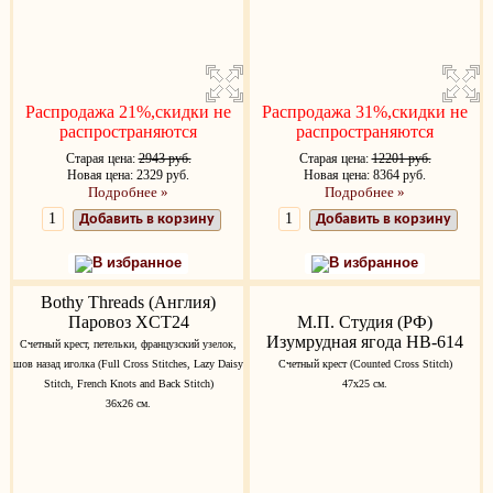
Распродажа 21%,скидки не
Распродажа 31%,скидки не
распространяются
распространяются
Старая цена:
2943 руб.
Старая цена:
12201 руб.
Новая цена: 2329 руб.
Новая цена: 8364 руб.
Подробнее »
Подробнее »
Добавить в корзину
Добавить в корзину
В избранное
В избранное
Bothy Threads (Англия)
Паровоз XCT24
М.П. Студия (РФ)
Изумрудная ягода НВ-614
Счетный крест, петельки, французский узелок,
шов назад иголка (Full Cross Stitches, Lazy Daisy
Счетный крест (Counted Cross Stitch)
Stitch, French Knots and Back Stitch)
47х25 см.
36х26 см.