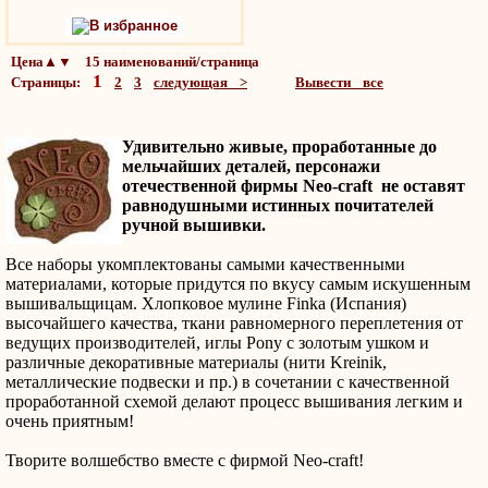
В избранное
Цена▲▼ 15 наименований/страница
1
Страницы:
2
3
следующая >
Вывести все
Удивительно живые, проработанные до
мельчайших деталей, персонажи
отечественной фирмы Neo-craft не оставят
равнодушными истинных почитателей
ручной вышивки.
Все наборы укомплектованы самыми качественными
материалами, которые придутся по вкусу самым искушенным
вышивальщицам. Хлопковое мулине Finka (Испания)
высочайшего качества, ткани равномерного переплетения от
ведущих производителей, иглы Pony с золотым ушком и
различные декоративные материалы (нити Kreinik,
металлические подвески и пр.) в сочетании с качественной
проработанной схемой делают процесс вышивания легким и
очень приятным!
Творите волшебство вместе с фирмой Neo-craft!