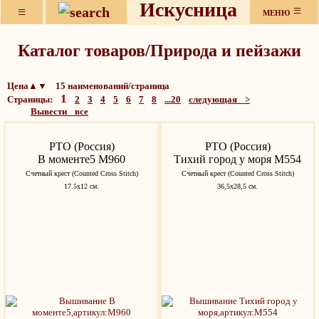
Искусница
≡
≡
МЕНЮ
Каталог товаров/Природа и пейзажи
Цена▲▼ 15 наименований/страница
1
Страницы:
2
3
4
5
6
7
8
...20
следующая >
Вывести все
РТО (Россия)
РТО (Россия)
В моменте5 M960
Тихий город у моря M554
Счетный крест (Counted Cross Stitch)
Счетный крест (Counted Cross Stitch)
17.5х12 см.
36,5x28,5 см.