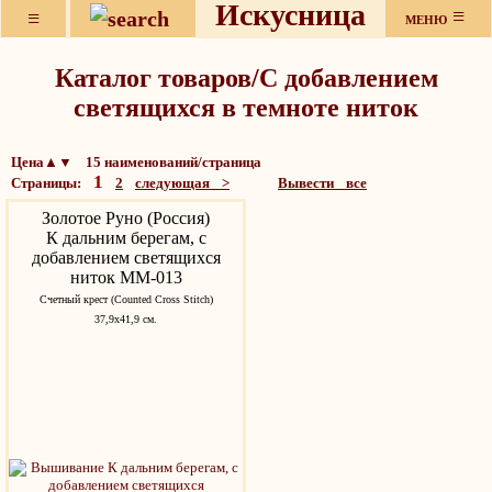
Искусница
≡
≡
МЕНЮ
Каталог товаров/С добавлением
светящихся в темноте ниток
Цена▲▼ 15 наименований/страница
1
Страницы:
2
следующая >
Вывести все
Золотое Руно (Россия)
К дальним берегам, с
добавлением светящихся
ниток ММ-013
Счетный крест (Counted Cross Stitch)
37,9x41,9 см.