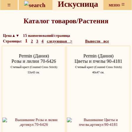
Искусница
≡
≡
МЕНЮ
Каталог товаров/Растения
Цена▲▼ 15 наименований/страница
1
Страницы:
2
3
4
следующая >
Вывести все
Permin (Дания)
Permin (Дания)
Розы и лилии 70-6426
Цветы и пчелы 90-4181
Счетный крест (Counted Cross Stitch)
Счетный крест (Counted Cross Stitch)
53x43 см.
40х47 см.