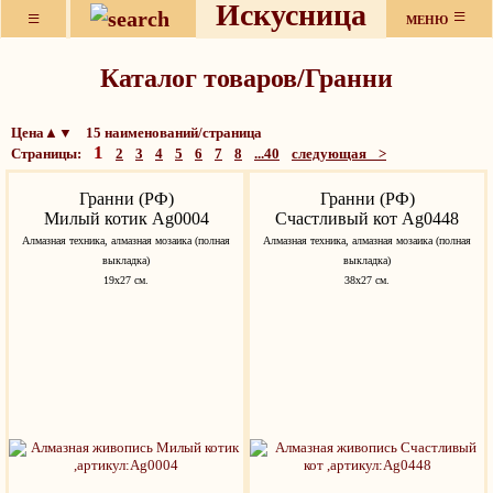
Искусница
≡
≡
МЕНЮ
Каталог товаров/Гранни
Цена▲▼ 15 наименований/страница
1
Страницы:
2
3
4
5
6
7
8
...40
следующая >
Гранни (РФ)
Гранни (РФ)
Милый котик Ag0004
Счастливый кот Ag0448
Алмазная техника, алмазная мозаика (полная
Алмазная техника, алмазная мозаика (полная
выкладка)
выкладка)
19х27 см.
38х27 см.