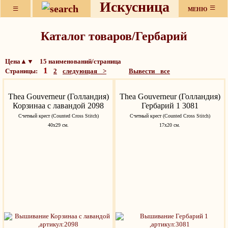
Искусница
≡
≡
МЕНЮ
Каталог товаров/Гербарий
Цена▲▼ 15 наименований/страница
1
Страницы:
2
следующая >
Вывести все
Thea Gouverneur (Голландия)
Thea Gouverneur (Голландия)
Корзинаа с лавандой 2098
Гербарий 1 3081
Счетный крест (Counted Cross Stitch)
Счетный крест (Counted Cross Stitch)
40х29 см.
17х20 см.