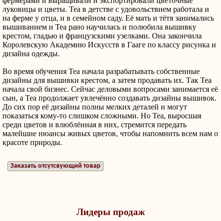
фермерами и выращивали и экспортировали цветочные
луковицы и цветы. Теа в детстве с удовольствием работала и
на ферме у отца, и в семейном саду. Её мать и тётя занимались
вышиванием и Теа рано научилась и полюбила вышивку
крестом, гладью и французскими узелками. Она закончила
Королевскую Академию Искусств в Гааге по классу рисунка и
дизайна одежды.
Во время обучения Теа начала разрабатывать собственные
дизайны для вышивки крестом, а затем продавать их. Так Теа
начала свой бизнес. Сейчас деловыми вопросами занимается её
сын, а Теа продолжает увлечённо создавать дизайны вышивок.
До сих пор её дизайны полны мелких деталей и могут
показаться кому-то слишком сложными. Но Теа, выросшая
среди цветов и влюблённая в них, стремится передать
малейшие нюансы живых цветов, чтобы напомнить всем нам о
красоте природы.
Заказать отсутсвующий товар
Лидеры продаж