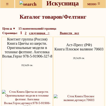
Искусница
≡
≡
МЕНЮ
Каталог товаров/Фелтинг
Цена▲▼ 15 наименований/страница
1
Страницы:
2
следующая >
Вывести все
Контэнт группа (Россия)
Книга Цветы из шерсти.
Аст-Пресс (РФ)
Оригинальные модели в
Книга Плоское валяние 70603
технике фелтинг. Ангелика
Вольк.Герхе 978-5-91906-327-8
20,5x26 см.
19,5x26 см.