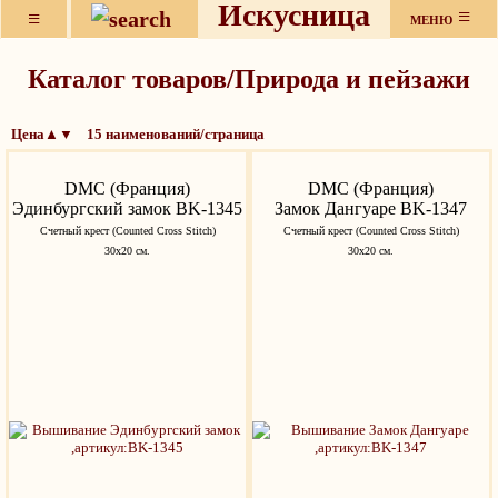
Искусница
≡
≡
МЕНЮ
Каталог товаров/Природа и пейзажи
Цена▲▼ 15 наименований/страница
DMC (Франция)
DMC (Франция)
Эдинбургский замок BK-1345
Замок Дангуаре BK-1347
Счетный крест (Counted Cross Stitch)
Счетный крест (Counted Cross Stitch)
30x20 см.
30x20 см.