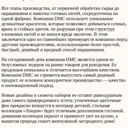
Все этапы производства, от первичной обработки сырья до
окрашивания и намотки готовых нитей, сосредоточены на
одной фабрике. Компания DMC использует уникальные
деликатные красители, которые позволяют добиваться сочных,
ярких и стойких цветов, не разрушая при этом структуру
хлопковых нитей и не нанося вреда экологии. В этом
заключается одно из главнейших преимуществ компании перед
другими производителями, использующими более простой,
быстрый, дешёвый и вредный способ окрашивания.
На сегодняшний день компания DMC является одним из
безусловных лидеров на рынке товаров для рукоделия. Ее
продукция уникальна и отличается высочайшим качеством.
Компания DMC не стремится выпустить самый дешевый
продукт, ее основное конкурентное преимущество — качество
и инновационный подход.
Новые дизайны и сюжеты наборов не оставят равнодушным
даже самого привередливого эстета: утонченные цветочные
феи прекрасно впишутся в интерьер детской, стильная
коллекция «Лондон» будет отличным дополнением гостиной,
домашняя коллекция украсит и привнесет уют на кухню, а
вышитая природа станет жемчужиной загородного дома!