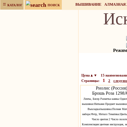
≡
ВЫШИВАНИЕ
АЛМАЗНАЯ
КАТАЛОГ
ПОИСК
Ис
НАБОРЫ ДЛЯ РУКОДЕЛИЯ
Режим 
Цена▲▼ 15 наименовани
1
Страницы:
2
следую
Риолис (Россия
Брошь Роза 1298
Ленты, Бисер Разметка канвы:Одно
вышивки:Нитками Предмет вышивки
Выкладка/вышивка:Полная Мат
набора:Фетр, Металл Тематика:Цветы
Число цветов:2 Число полот
Комплектация:цветная инструкция, м