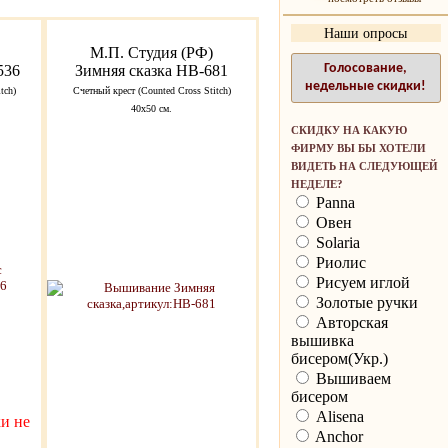
Наши опросы
М.П. Студия (РФ)
Голосование,
536
Зимняя сказка НВ-681
недельные скидки!
tch)
Счетный крест (Counted Cross Stitch)
40х50 см.
СКИДКУ НА КАКУЮ
ФИРМУ ВЫ БЫ ХОТЕЛИ
ВИДЕТЬ НА СЛЕДУЮЩЕЙ
НЕДЕЛЕ?
Panna
Овен
Solaria
Риолис
Рисуем иглой
Золотые ручки
Авторская
вышивка
бисером(Укр.)
Вышиваем
бисером
Alisena
и не
Anchor