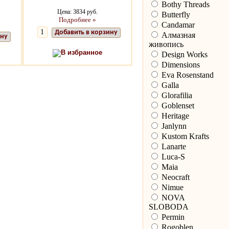
Bothy Threads
Цена: 3834 руб.
Butterfly
Подробнее »
Candamar
Добавить в корзину
Алмазная
ину
живопись
В избранное
Design Works
Dimensions
Eva Rosenstand
Galla
Glorafilia
Goblenset
Heritage
Janlynn
Kustom Krafts
Lanarte
Luca-S
Maia
Neocraft
Nimue
NOVA
SLOBODA
Permin
Rogoblen