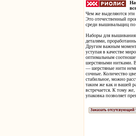
На
вс
Чем же выделяются эти 
Это отечественный про
среди вышивальщиц по 
Наборы для вышивания 
деталями, проработанн
Другим важным моменто
уступая в качестве мир
оптимальным соотношен
шерстяными нитками. В
— шерстяные нити немно
сочные. Количество цве
стабильное, можно расс
таким же как и вашей р
встречается. К тому же
упаковка позволяет пре
Заказать отсутсвующий 