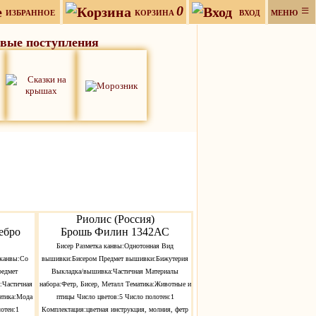
0
≡
ИЗБРАННОЕ
КОРЗИНА
ВХОД
МЕНЮ
вые поступления
Риолис (Россия)
ебро
Брошь Филин 1342АС
Бисер Разметка канвы:Однотонная Вид
 канвы:Со
вышивки:Бисером Предмет вышивки:Бижутерия
редмет
Выкладка/вышивка:Частичная Материалы
:Частичная
набора:Фетр, Бисер, Металл Тематика:Животные и
атика:Мода
птицы Число цветов:5 Число полотен:1
отен:1
Комплектация:цветная инструкция, молния, фетр