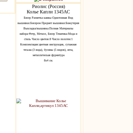
Риолис (Россия)
Колье Капли 1345АС
Бисер Разметка канвы:Однотонная Вид
вышивки:Бисером Предмет вышивки:Бижутерия
Выкладка/вышивка:Полная Материалы
набора:Фетр, Металл, Бисер Тематика:Мода и
стиль Число цветов:8 Число полотен:1
Комплектация:цветная инструкция, сутажная
тесьма (3 вида), бусины (5 видов), игла,
металлическая фурнитура
8х4 см.