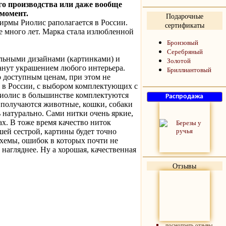
о производства или даже вообще
 момент.
Подарочные
ирмы Риолис раполагается в России.
сертификаты
 много лет. Марка стала излюбленной
Бронзовый
Серебряный
ельными дизайнами (картинками) и
Золотой
анут украшением любого интерьера.
Бриллиантовый
 доступным ценам, при этом не
е в России, с выбором комплектующих с
иолис в большинстве комплектуются
 получаются животные, кошки, собаки
 натурально. Сами нитки очень яркие,
х. В тоже время качество ниток
шей сестрой, картины будет точно
схемы, ошибок в которых почти не
 нагляднее. Ну а хорошая, качественная
Отзывы
посмотреть отзывы