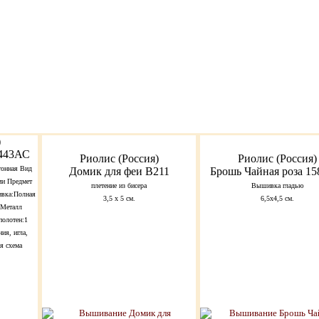
)
1443АС
Риолис (Россия)
Риолис (Россия)
тонная Вид
Домик для феи В211
Брошь Чайная роза 1
ми Предмет
плетение из бисера
Вышивка гладью
вка:Полная
3,5 х 5 см.
6,5х4,5 см.
 Металл
полотен:1
ия, игла,
я схема