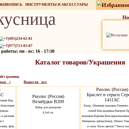
 ЖИВОПИСЬ
ИНСТРУМЕНТЫ И АКСЕССУАРЫ
кусница
СТОК
Но
+7(495)234-62-81
+7(977)713-05-87
работы: пн - вс: 16 - 17:30
Каталог товаров/Украшения
й/страница
щая >
Вывести все
)
Риолис (Россия)
АС
Браслет и серьги Сер
Риолис (Россия)
1411АС
тонная Вид
Незабудки В209
:Бижутерия
Бисер, Объемная вышивка Разметка
Набор для рукоделия
ериалы
схемой Вид вышивки:Бисером П
4,5x6 см.
 и растения
вышивки:Картина Выкладка/вышивка
ен:1
Материалы набора:Бисер, Металл Тем
олния, фетр
и стиль Число цветов:7 Число пол