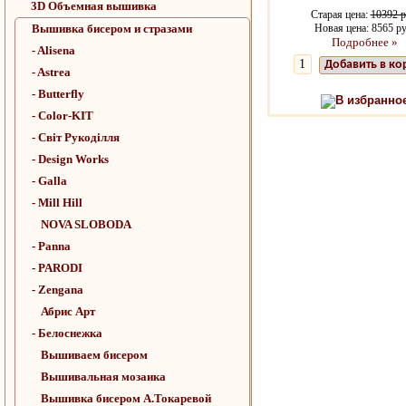
3D Объемная вышивка
Старая цена:
10392 р
Вышивка бисером и стразами
Новая цена: 8565 ру
Подробнее »
- Alisena
Добавить в ко
- Astrea
- Butterfly
В избранно
- Color-KIT
- Cвiт Рукодiлля
- Design Works
- Galla
- Mill Hill
NOVA SLOBODA
- Panna
- PARODI
- Zengana
Абрис Арт
- Белоснежка
Вышиваем бисером
Вышивальная мозаика
Вышивка бисером А.Токаревой