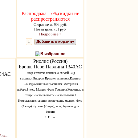
Распродажа 17%,скидки не
распространяются
Старая цена:
902 руб.
Новая цена: 751 руб.
Подробнее »
Добавить в корзину
В избранное
Риолис (Россия)
Брошь Перо Павлина 1340АС
Бисер Разметка канвы:Со схемой Вид
584АС
вышивки:Бисером Предмет вышивки:Картина
Выкладка/вышивка:Частичная Материалы
набора:Бисер, Металл, Фетр Тематика:Животные и
птицы Число цветов:5 Число полотен:1
Комплектация:цветная инструкция, молния, фетр
(3 вида), бусины (2 вида), игла, булавка для
броши
5х11 см.