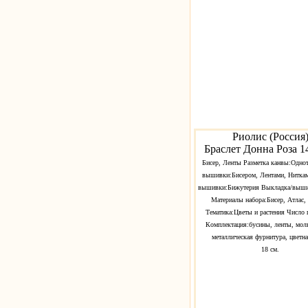
Риолис (Россия
Браслет Донна Роза 
Бисер, Ленты Разметка канвы:Одно
вышивки:Бисером, Лентами, Нитка
вышивки:Бижутерия Выкладка/выши
Материалы набора:Бисер, Атлас,
Тематика:Цветы и растения Число 
Комплектация:бусины, ленты, молн
металлическая фурнитура, цветна
18 см.