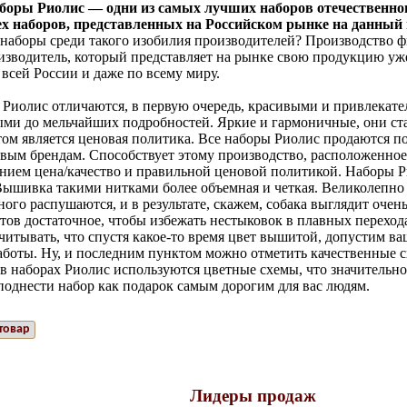
боры Риолис — одни из самых лучших наборов отечественног
ех наборов, представленных на Российском рынке на данный
наборы среди такого изобилия производителей? Производство ф
изводитель, который представляет на рынке свою продукцию уже
всей России и даже по всему миру.
Риолис отличаются, в первую очередь, красивыми и привлекат
ыми до мельчайших подробностей. Яркие и гармоничные, они ст
м является ценовая политика. Все наборы Риолис продаются по
овым брендам. Способствует этому производство, расположенно
ием цена/качество и правильной ценовой политикой. Наборы Р
ышивка такими нитками более объемная и четкая. Великолепно
го распушаются, и в результате, скажем, собака выглядит очень
тов достаточное, чтобы избежать нестыковок в плавных перехода
читывать, что спустя какое-то время цвет вышитой, допустим ва
аботы. Ну, и последним пунктом можно отметить качественные 
, в наборах Риолис используются цветные схемы, что значительно
поднести набор как подарок самым дорогим для вас людям.
товар
Лидеры продаж