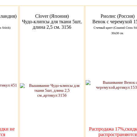
лландия)
Clover (Япония)
Риолис (Россия)
Чудо-клипсы для ткани 5шт,
Венок с черемухой 1
длина 2,5 см. 3156
 Stitch)
Счетный крест (Counted Cross Sti
30х30 см.
идки не
Распродажа 17%,скидк
тся
распространяются