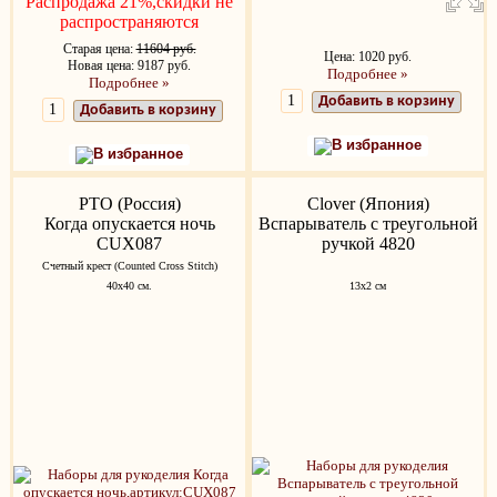
Распродажа 21%,скидки не
распространяются
Старая цена:
11604 руб.
Цена: 1020 руб.
Новая цена: 9187 руб.
Подробнее »
Подробнее »
Добавить в корзину
Добавить в корзину
В избранное
В избранное
РТО (Россия)
Clover (Япония)
Когда опускается ночь
Вспарыватель с треугольной
CUX087
ручкой 4820
Счетный крест (Counted Cross Stitch)
40х40 см.
13x2 см