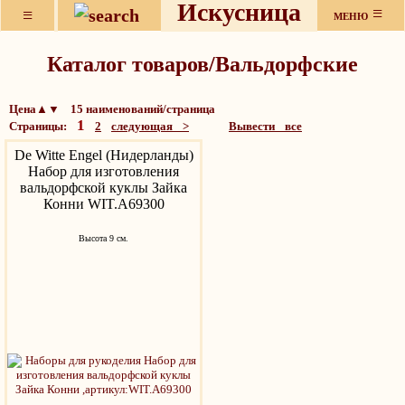
Искусница
≡
≡
МЕНЮ
Каталог товаров/Вальдорфские
Цена▲▼ 15 наименований/страница
1
Страницы:
2
следующая >
Вывести все
De Witte Engel (Нидерланды)
Набор для изготовления
вальдорфской куклы Зайка
Конни WIT.A69300
Высота 9 см.