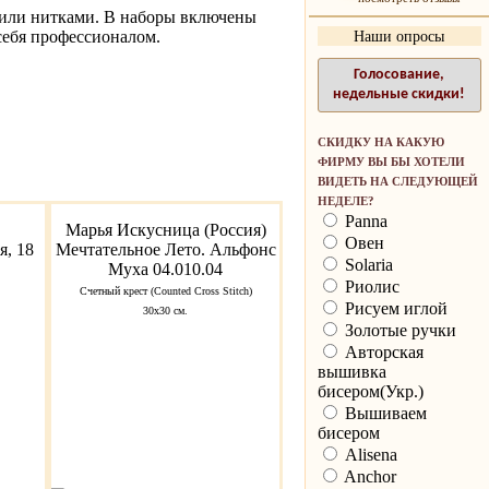
м или нитками. В наборы включены
себя профессионалом.
Наши опросы
Голосование,
недельные скидки!
СКИДКУ НА КАКУЮ
ФИРМУ ВЫ БЫ ХОТЕЛИ
ВИДЕТЬ НА СЛЕДУЮЩЕЙ
НЕДЕЛЕ?
Panna
Марья Искусница (Россия)
Овен
, 18
Мечтательное Лето. Альфонс
Solaria
Муха 04.010.04
Риолис
Счетный крест (Counted Cross Stitch)
Рисуем иглой
30x30 см.
Золотые ручки
Авторская
вышивка
бисером(Укр.)
Вышиваем
бисером
Alisena
Anchor