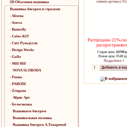
3D Объемная вышивка
Вышивка бисером и стразами
- Alisena
- Astrea
- Butterfly
- Color-KIT
Распродажа 21%,ск
- Cвiт Рукодiлля
распространяю
- Design Works
Старая цена:
10798 р
Новая цена: 8548 ру
- Galla
Подробнее »
- Mill Hill
Добавить в ко
NOVA SLOBODA
- Panna
В избранно
- PARODI
- Zengana
Абрис Арт
- Белоснежка
Вышиваем бисером
Вышивальная мозаика
Вышивка бисером А.Токаревой