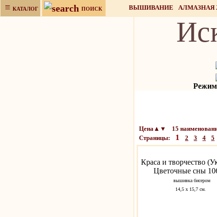
≡
ВЫШИВАНИЕ
АЛМАЗНАЯ
КАТАЛОГ
ПОИСК
Ис
НАБОРЫ ДЛЯ РУКОДЕЛИЯ
Режим 
Цена▲▼ 15 наименовани
1
Страницы:
2
3
4
5
Краса и творчество (У
Цветочные сны 10
вышивка бисером
14,5 х 15,7 см.