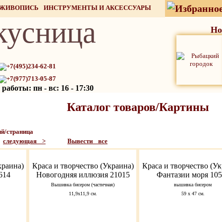
 ЖИВОПИСЬ
ИНСТРУМЕНТЫ И АКСЕССУАРЫ
кусница
СТОК
Но
+7(495)234-62-81
+7(977)713-05-87
работы: пн - вс: 16 - 17:30
Каталог товаров/Картины
й/страница
следующая >
Вывести все
краина)
Краса и творчество (Украина)
Краса и творчество (Ук
614
Новогодняя иллюзия 21015
Фантазии моря 105
Вышивка бисером (частичная)
вышивка бисером
11,9х11,9 см.
59 х 47 см.