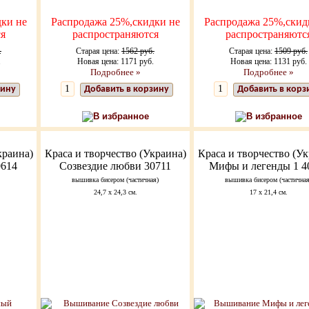
ки не
Распродажа 25%,скидки не
Распродажа 25%,скид
я
распространяются
распространяютс
.
Старая цена:
1562 руб.
Старая цена:
1509 руб.
.
Новая цена: 1171 руб.
Новая цена: 1131 руб.
Подробнее »
Подробнее »
зину
Добавить в корзину
Добавить в корз
В избранное
В избранное
краина)
Краса и творчество (Украина)
Краса и творчество (Ук
0614
Созвездие любви 30711
Мифы и легенды 1 4
вышивка бисером (частичная)
вышивка бисером (частичная
24,7 х 24,3 см.
17 х 21,4 см.