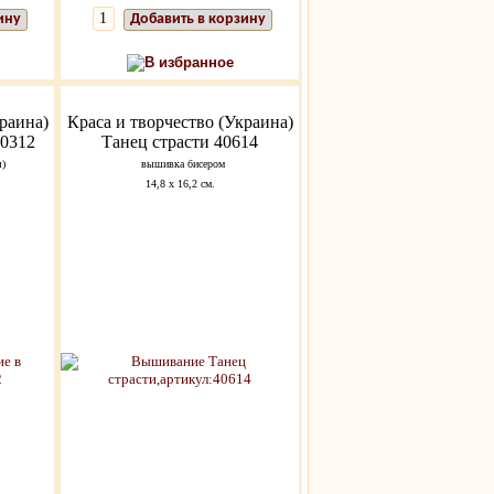
ину
Добавить в корзину
В избранное
раина)
Краса и творчество (Украина)
10312
Танец страсти 40614
я)
вышивка бисером
14,8 х 16,2 см.