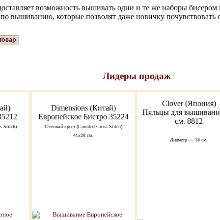
едоставляет возможность вышивать одни и те же наборы бисеро
по вышиванию, которые позволят даже новичку почувствовать 
товар
Лидеры продаж
Clover (Япония)
ай)
Dimensions (Китай)
Пяльцы для вышивания
35212
Европейское Бистро 35224
см. 8812
 Stitch)
Счетный крест (Counted Cross Stitch)
41x28 см.
Диаметр — 18 см.