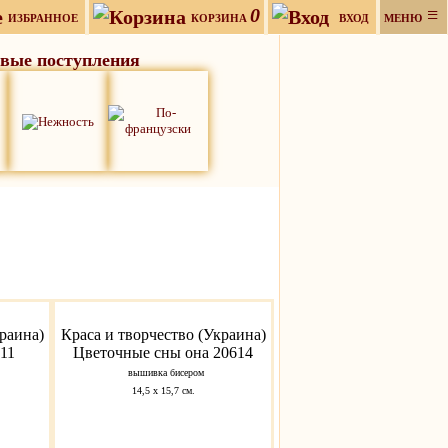
0
≡
ИЗБРАННОЕ
КОРЗИНА
ВХОД
МЕНЮ
вые поступления
раина)
Краса и творчество (Украина)
11
Цветочные сны она 20614
вышивка бисером
14,5 х 15,7 см.