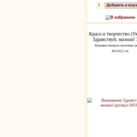
Добавить в кор
В избранное
Краса и творчество (У
Здравствуй, малыш! 
Вышивка бисером (частичная за
48,5х33,2 см.