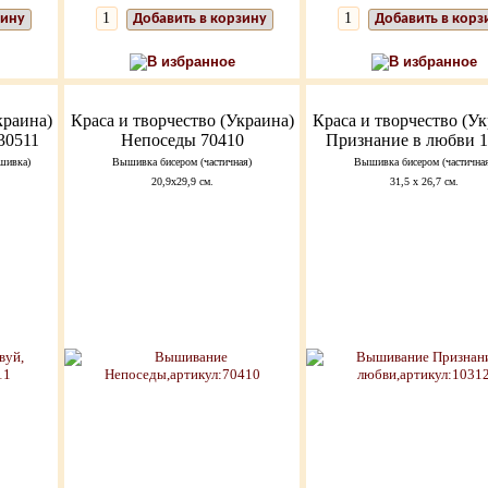
зину
Добавить в корзину
Добавить в корз
В избранное
В избранное
краина)
Краса и творчество (Украина)
Краса и творчество (Ук
30511
Непоседы 70410
Признание в любви 
шивка)
Вышивка бисером (частичная)
Вышивка бисером (частична
20,9х29,9 см.
31,5 х 26,7 см.