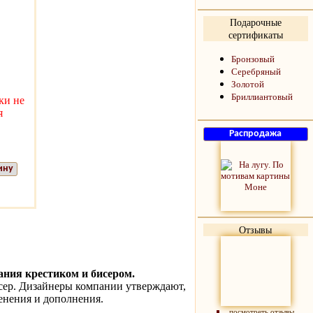
Подарочные
сертификаты
Бронзовый
Серебряный
Золотой
Бриллиантовый
ки не
я
ину
Отзывы
ния крестиком и бисером.
сер. Дизайнеры компании утверждают,
менения и дополнения.
посмотреть отзывы