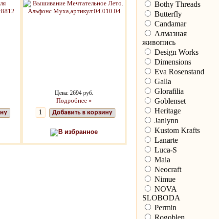
Bothy Threads
Butterfly
Candamar
Алмазная
живопись
Design Works
Dimensions
Eva Rosenstand
Galla
Glorafilia
Цена: 2694 руб.
Goblenset
Подробнее »
Heritage
ину
Добавить в корзину
Janlynn
Kustom Krafts
В избранное
Lanarte
Luca-S
Maia
Neocraft
Nimue
NOVA
SLOBODA
Permin
Rogoblen