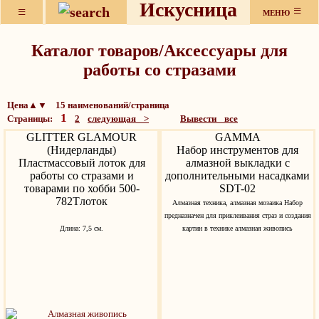
Искусница
≡
≡
МЕНЮ
Каталог товаров/Аксессуары для
работы со стразами
Цена▲▼ 15 наименований/страница
1
Страницы:
2
следующая >
Вывести все
GLITTER GLAMOUR
GAMMA
(Нидерланды)
Набор инструментов для
Пластмассовый лоток для
алмазной выкладки с
работы со стразами и
дополнительными насадками
товарами по хобби 500-
SDT-02
782Tлоток
Алмазная техника, алмазная мозаика Набор
предназначен для приклеивания страз и создания
Длина: 7,5 см.
картин в технике алмазная живопись