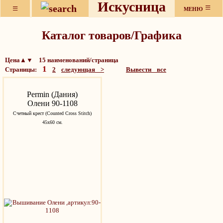
Искусница
≡
≡
МЕНЮ
Каталог товаров/Графика
Цена▲▼ 15 наименований/страница
1
Страницы:
2
следующая >
Вывести все
Permin (Дания)
Олени 90-1108
Счетный крест (Counted Cross Stitch)
45х60 см.