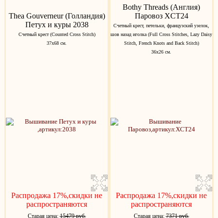
Bothy Threads (Англия)
Thea Gouverneur (Голландия)
Паровоз XCT24
Петух и куры 2038
Счетный крест, петельки, французский узелок,
Счетный крест (Counted Cross Stitch)
шов назад иголка (Full Cross Stitches, Lazy Daisy
37х68 см.
Stitch, French Knots and Back Stitch)
36х26 см.
Распродажа 17%,скидки не
Распродажа 17%,скидки не
распространяются
распространяются
Старая цена:
15479 руб.
Старая цена:
7371 руб.