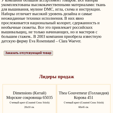
У компании большой ассортимент товаров. Все наборы
укомплектованы высококачественными материалами: ткань
для вышивания, мулине DMC, игла, схема и инструкции.
Наборы отличает высокий уровень дизайна и самые
неожиданные техники исполнения. В них явно
прослеживается национальный колорит, сдержанность и
необычные сюжеты. Все это привлекает российских
вышивальщиц, не только начинающих, но и мастеров с
большим стажем.. В 2003 компания приобрела известную
датскую фирму Eva Rosenstand – Clara Waever.
Заказать отсутсвующий товар
Лидеры продаж
Dimensions (Китай)
Thea Gouverneur (Голландия)
Морские сокровища 65035
Корова 451
Счетный крест (Counted Cross Stitch)
Счетный крест (Counted Cross Stitch)
20х10 см.
60х45 см.