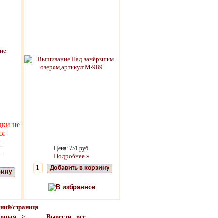
дки не
ся
.
Цена: 751 руб.
.
Подробнее »
Добавить в корзину
зину
В избранное
ий/страница
ующая >
Вывести все