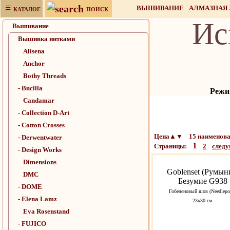
≡
ВЫШИВАНИЕ
АЛМАЗНАЯ
КАТАЛОГ
ПОИСК
Ис
НАБОРЫ ДЛЯ РУКОДЕЛИЯ
Вышивание
Вышивка нитками
Alisena
Anchor
Bothy Threads
- Bucilla
Режим
Candamar
- Collection D-Art
- Cotton Crosses
Цена▲▼ 15 наименован
- Derwentwater
1
Страницы:
2
след
- Design Works
Dimensions
Goblenset (Румын
DMC
Безумие G938
- DOME
Гобеленовый шов (Needlepoi
- Elena Lamz
23х30 см.
Eva Rosenstand
- FUJICO