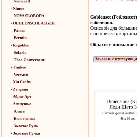
Neo-craft
- Nimue
NOVA SLOBODA
Goblenset (Гобленс
гобеленов.
- OEHLENSCHLAEGER
Основой для большин
Panna
всю прелесть картины
Permin
Обратите внимание н
- Rogoblen
Solaria
Заказать отсутсвующи
Thea Gouverneur
- Timkee
Vervaco
- Xiu Crafts
- Zengana
- Абрис Арт
Dimensions (К
- Аленушка
Леди Шато 3
Алиса
Счетный крест (Counted Cr
Белоснежка
46 х 30 см.
Золотое Руно
- Золотые Ручки