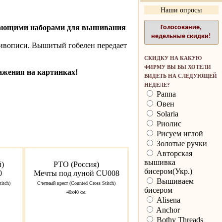
Наши опросы
ясающими наборами для вышивания
Голосование,
недельные скидки!
ивописи. Вышитый гобелен передает
СКИДКУ НА КАКУЮ
ФИРМУ ВЫ БЫ ХОТЕЛИ
ажения на картинках!
ВИДЕТЬ НА СЛЕДУЮЩЕЙ
НЕДЕЛЕ?
Panna
Овен
Solaria
Риолис
Рисуем иглой
Золотые ручки
Авторская
вышивка
й)
РТО (Россия)
бисером(Укр.)
0
Мечты под луной CU008
Вышиваем
itch)
Счетный крест (Counted Cross Stitch)
бисером
40х40 см.
Alisena
Anchor
Bothy Threads