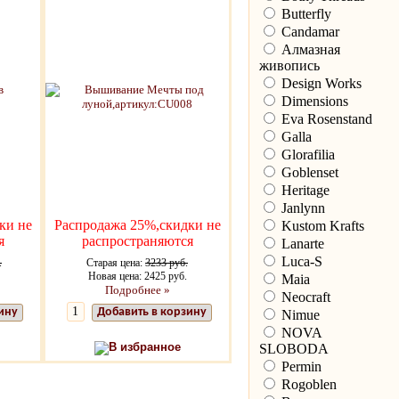
Butterfly
Candamar
Алмазная
живопись
Design Works
Dimensions
Eva Rosenstand
Galla
Glorafilia
Goblenset
Heritage
Janlynn
ки не
Распродажа 25%,скидки не
Kustom Krafts
я
распространяются
Lanarte
Luca-S
.
Старая цена:
3233 руб.
Новая цена: 2425 руб.
Maia
Подробнее »
Neocraft
ину
Добавить в корзину
Nimue
NOVA
В избранное
SLOBODA
Permin
Rogoblen