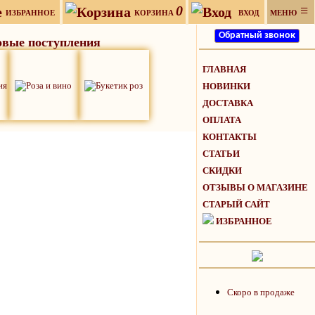
0
≡
ИЗБРАННОЕ
КОРЗИНА
ВХОД
МЕНЮ
вые поступления
ГЛАВНАЯ
НОВИНКИ
ДОСТАВКА
ОПЛАТА
КОНТАКТЫ
СТАТЬИ
СКИДКИ
ОТЗЫВЫ О МАГАЗИНЕ
СТАРЫЙ САЙТ
ИЗБРАННОЕ
Скоро в продаже