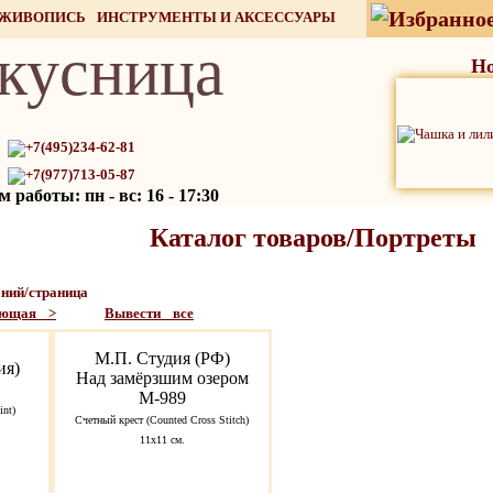
 ЖИВОПИСЬ
ИНСТРУМЕНТЫ И АКСЕССУАРЫ
кусница
СТОК
Но
+7(495)234-62-81
+7(977)713-05-87
 работы: пн - вс: 16 - 17:30
Каталог товаров/Портреты
ий/страница
ующая >
Вывести все
М.П. Студия (РФ)
ия)
Над замёрзшим озером
М-989
nt)
Счетный крест (Counted Cross Stitch)
11х11 см.