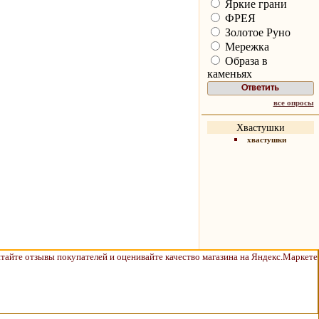
Яркие грани
ФРЕЯ
Золотое Руно
Мережка
Образа в
каменьях
все опросы
Хвастушки
хвастушки