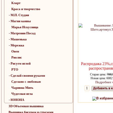
Кларт
Краса и творчество
- М.П. Студия
- Магия канвы
Марья Искусница
- Матренин Посад
- Машенька
- Мережка
Овен
Риолис
- Рисуем иглой
Распродажа 23%,с
распространя
РТО
Старая цена:
7882
- Сделай своими руками
Новая цена: 6082
Сделано с любовью
Подробнее 
Чаривна Мить
Добавить в 
Чудесная игла
В избранн
- ЮНОНА
3D Объемная вышивка
Вышивка бисером и стразами