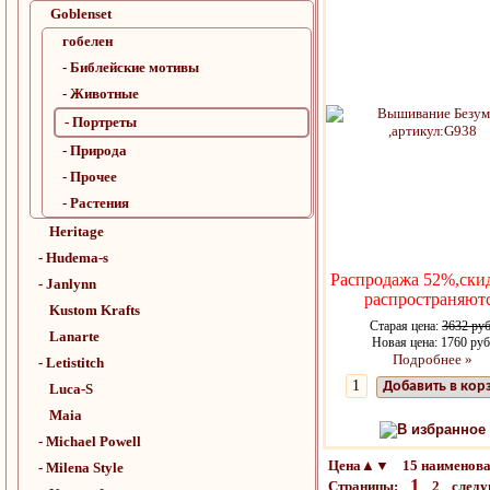
Goblenset
гобелен
- Библейские мотивы
- Животные
- Портреты
- Природа
- Прочее
- Растения
Heritage
- Hudema-s
Распродажа 52%,ски
- Janlynn
распространяют
Kustom Krafts
Старая цена:
3632 руб
Lanarte
Новая цена: 1760 руб
Подробнее »
- Letistitch
Добавить в кор
Luca-S
Maia
В избранное
- Michael Powell
Цена▲▼ 15 наименован
- Milena Style
1
Страницы:
2
след