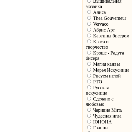
Вышивальная
мозаика
Алиса
Thea Gouverneur
Vervaco
Абрис Арт
Картины бисером
Краса и
творчество
Кроше - Радуга
бисера
Магия канвы
Марья Искусница
Рисуем иглой
РТО
Русская
искусница
Сделано с
любовью
Чаривна Мить
Чудесная игла
ЮНОНА
Гранни