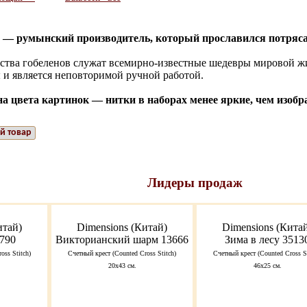
ет) — румынский производитель, который прославился потр
ства гобеленов служат всемирно-известные шедевры мировой ж
 и является неповторимой ручной работой.
а цвета картинок — нитки в наборах менее яркие, чем изобр
й товар
Лидеры продаж
итай)
Dimensions (Китай)
Dimensions (Кита
790
Викторианский шарм 13666
Зима в лесу 3513
oss Stitch)
Счетный крест (Counted Cross Stitch)
Счетный крест (Counted Cross St
20х43 см.
46x25 см.