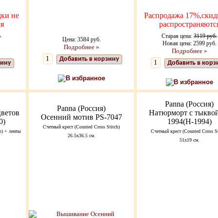
ки не
Распродажа 17%,скид
я
распространяютс
.
Старая цена:
3119 руб.
Цена: 3584 руб.
.
Новая цена: 2599 руб.
Подробнее »
Подробнее »
Добавить в корзину
зину
Добавить в корз
В избранное
В избранное
Panna (Россия)
Panna (Россия)
цветов
Натюрморт с тыкво
Осенний мотив PS-7047
0)
1994(Н-1994)
Счетный крест (Counted Cross Stitch)
h) + ленты
Счетный крест (Counted Cross St
26.5х36.5 см.
51х19 см.