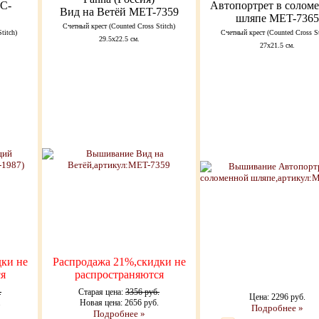
C-
Автопортрет в солом
Вид на Ветёй MET-7359
шляпе MET-7365
Счетный крест (Counted Cross Stitch)
titch)
Счетный крест (Counted Cross St
29.5х22.5 см.
27х21.5 см.
ки не
Распродажа 21%,скидки не
я
распространяются
.
Старая цена:
3356 руб.
Цена: 2296 руб.
.
Новая цена: 2656 руб.
Подробнее »
Подробнее »