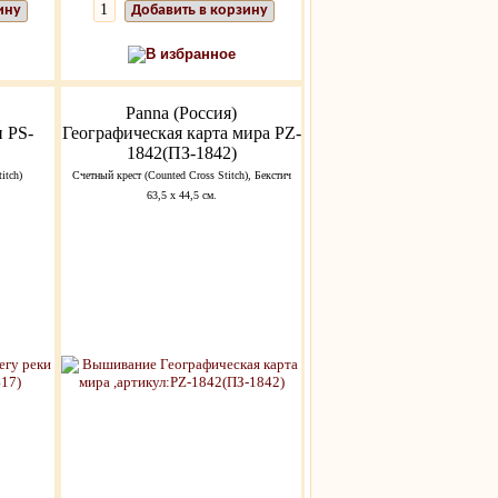
ину
Добавить в корзину
В избранное
Panna (Россия)
и PS-
Географическая карта мира PZ-
1842(ПЗ-1842)
itch)
Счетный крест (Counted Cross Stitch), Бекстич
63,5 х 44,5 см.