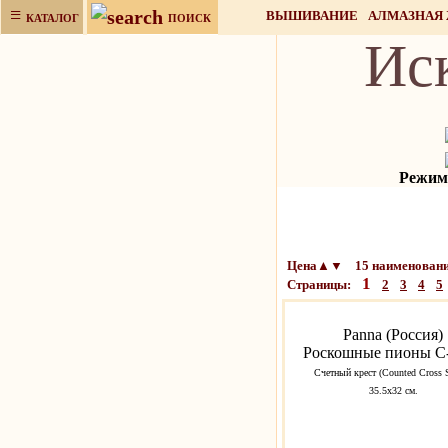
≡
ВЫШИВАНИЕ
АЛМАЗНАЯ
КАТАЛОГ
ПОИСК
Ис
НАБОРЫ ДЛЯ РУКОДЕЛИЯ
Режим 
Цена▲▼ 15 наименовани
1
Страницы:
2
3
4
5
Panna (Россия)
Роскошные пионы C
Счетный крест (Counted Cross S
35.5х32 см.