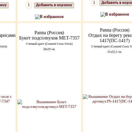
Добавить в корз
зину
Добавить в корзину
В избранное
В избранное
Panna (Россия)
Panna (Россия)
арисами
Отдых на берегу рек
Букет подсолнухов MET-7357
1417(ПС-1417)
Счетный крест (Counted Cross Stitch)
titch)
Счетный крест (Counted Cross St
36х29 см.
51х35,5 см.