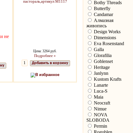
Bothy Threads
Butterfly
Candamar
Алмазная
живопись
Design Works
и не
Dimensions
Eva Rosenstand
Galla
Цена: 3264 руб.
Glorafilia
Подробнее »
Goblenset
Добавить в корзину
ину
Heritage
Janlynn
В избранное
Kustom Krafts
Lanarte
Luca-S
Maia
Neocraft
Nimue
NOVA
SLOBODA
Permin
Rogoblen