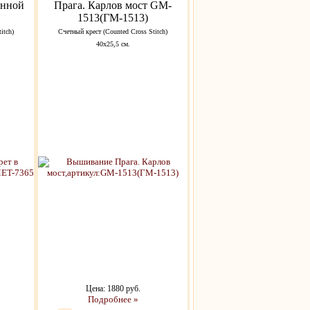
енной
Прага. Карлов мост GM-
1513(ГМ-1513)
itch)
Счетный крест (Counted Cross Stitch)
40х25,5 см.
Цена: 1880 руб.
Подробнее »