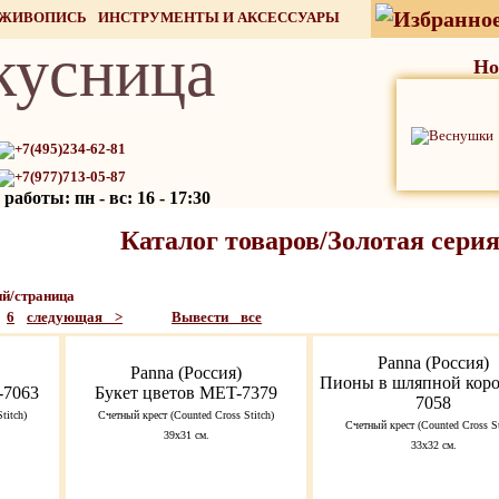
 ЖИВОПИСЬ
ИНСТРУМЕНТЫ И АКСЕССУАРЫ
кусница
СТОК
Но
+7(495)234-62-81
+7(977)713-05-87
работы: пн - вс: 16 - 17:30
Каталог товаров/Золотая сери
й/страница
6
следующая >
Вывести все
Panna (Россия)
Panna (Россия)
Пионы в шляпной коро
-7063
Букет цветов MET-7379
7058
titch)
Счетный крест (Counted Cross Stitch)
Счетный крест (Counted Cross St
39х31 см.
33х32 см.