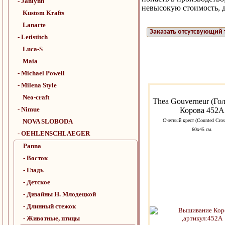
- Janlynn
невысокую стоимость, 
Kustom Krafts
Lanarte
Заказать отсутсвующий 
- Letistitch
Luca-S
Maia
- Michael Powell
- Milena Style
Neo-craft
Thea Gouverneur (Го
- Nimue
Корова 452A
NOVA SLOBODA
Счетный крест (Counted Cross
60х45 см.
- OEHLENSCHLAEGER
Panna
- Восток
- Гладь
- Детское
- Дизайны Н. Млодецкой
- Длинный стежок
- Животные, птицы