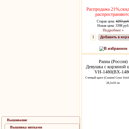
Распродажа 21%,скид
распространяютс
Старая цена:
4293 руб
Новая цена: 3398 руб
Подробнее »
Добавить в кор
В избранное
Panna (Россия)
Девушка с корзиной 
VH-1480(ВХ-148
Счетный крест (Counted Cross Stitc
28,5х34 см.
Вышивание
Вышивка нитками