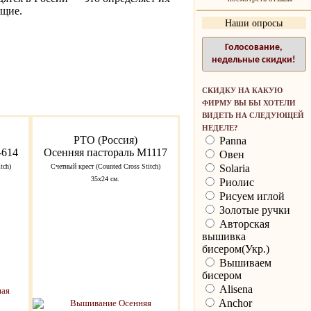
ющие.
Наши опросы
Голосование,
недельные скидки!
СКИДКУ НА КАКУЮ
ФИРМУ ВЫ БЫ ХОТЕЛИ
ВИДЕТЬ НА СЛЕДУЮЩЕЙ
НЕДЕЛЕ?
РТО (Россия)
Panna
-614
Осенняя пастораль M1117
Овен
Solaria
tch)
Счетный крест (Counted Cross Stitch)
35х24 см.
Риолис
Рисуем иглой
Золотые ручки
Авторская
вышивка
бисером(Укр.)
Вышиваем
бисером
Alisena
Anchor