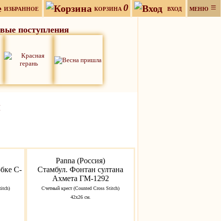
0
≡
ИЗБРАННОЕ
КОРЗИНА
ВХОД
МЕНЮ
вые поступления
я
Panna (Россия)
бке C-
Стамбул. Фонтан султана
Ахмета ГМ-1292
itch)
Счетный крест (Counted Cross Stitch)
42х26 см.