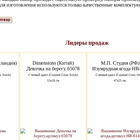
для изготовления используются только качественные комплекту
товар
Лидеры продаж
лландия)
Dimensions (Китай)
М.П. Студия (РФ)
Девочка на берегу 65078
Изумрудная ягода НВ
 Stitch)
Счетный крест (Counted Cross Stitch)
Счетный крест (Counted Cross Sti
13x18 см
47х25 см.