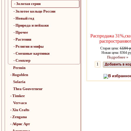
- Золотая серия
- Золотое кольцо России
- Новый год
- Природа и пейзажи
- Прочее
Распродажа 31%,ск
- Растения
распространяю
- Религия и мифы
Старая цена:
12201 р
Новая цена: 8364 ру
- Смешные картинки
Подробнее »
- Сэмплер
Добавить в ко
Permin
- Rogoblen
В избранно
Solaria
Thea Gouverneur
- Timkee
Vervaco
- Xiu Crafts
- Zengana
- Абрис Арт
- Аленушка