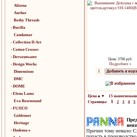
Alisena
Anchor
Bothy Threads
- Bucilla
Candamar
- Collection D-Art
- Cotton Crosses
- Derwentwater
Цена: 3766 руб.
Подробнее »
- Design Works
Dimensions
Добавить в кор
DMC
В избранное
- DOME
- Elena Lamz
Цена▲▼ 15 наименовани
Eva Rosenstand
1
Страницы:
2
3
4
5
- FUJICO
Goblenset
Пре
Heritage
неиз
- Hudema-s
Причин тому немало: С
попасть в производство