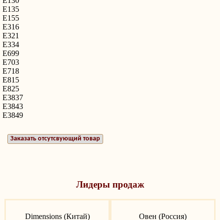
E130
E135
E155
E316
E321
E334
E699
E703
E718
E815
E825
E3837
E3843
E3849
Заказать отсутсвующий товар
Лидеры продаж
Dimensions (Китай)
Овен (Россия)