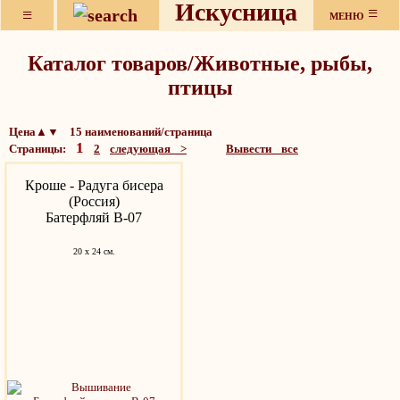
Искусница
≡
≡
МЕНЮ
Каталог товаров/Животные, рыбы,
птицы
Цена▲▼ 15 наименований/страница
1
Страницы:
2
следующая >
Вывести все
Кроше - Радуга бисера
(Россия)
Батерфляй В-07
20 х 24 см.