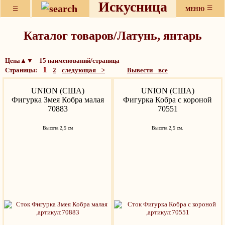
Искусница
≡
≡
МЕНЮ
Каталог товаров/Латунь, янтарь
Цена▲▼ 15 наименований/страница
1
Страницы:
2
следующая >
Вывести все
UNION (США)
UNION (США)
Фигурка Змея Кобра малая
Фигурка Кобра с короной
70883
70551
Высота 2,5 см
Высота 2,5 см.