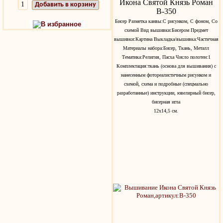
Икона Святой Князь Роман
Добавить в корзину
В-350
Бисер Разметка канвы:С рисунком, С фоном, Со
В избранное
схемой Вид вышивки:Бисером Предмет
вышивки:Картина Выкладка/вышивка:Частичная
Материалы набора:Бисер, Ткань, Металл
Тематика:Религия, Пасха Число полотен:1
Комплектация:ткань (основа для вышивания) с
нанесенным фотореалистичным рисунком и
схемой, схема и подробные (спецмально
разработанные) инструкции, ювелирный бисер,
бисерная игла
12х14,5 см.