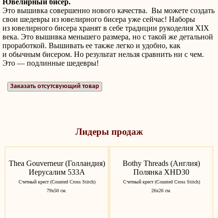
Ювелирный бисер.
Это вышивка совершенно нового качества. Вы можете создать
свои шедевры из ювелирного бисера уже сейчас! Наборы
из ювелирного бисера хранят в себе традиции рукоделия XIX
века. Это вышивка меньшего размера, но с такой же детальной
проработкой. Вышивать ее также легко и удобно, как
и обычным бисером. Но результат нельзя сравнить ни с чем.
Это — подлинные шедевры!
Заказать отсутсвующий товар
Лидеры продаж
Thea Gouverneur (Голландия)
Bothy Threads (Англия)
Иерусалим 533A
Полянка XHD30
Счетный крест (Counted Cross Stitch)
Счетный крест (Counted Cross Stitch)
79х50 см.
26х26 см.