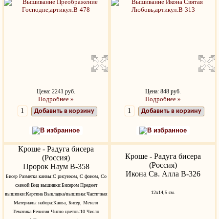
Цена: 2241 руб.
Цена: 848 руб.
Подробнее »
Подробнее »
Добавить в корзину
Добавить в корзину
В избранное
В избранное
Кроше - Радуга бисера
Кроше - Радуга бисера
(Россия)
(Россия)
Пророк Наум В-358
Икона Св. Алла В-326
Бисер Разметка канвы:С рисунком, С фоном, Со
схемой Вид вышивки:Бисером Предмет
12х14,5 см.
вышивки:Картина Выкладка/вышивка:Частичная
Материалы набора:Канва, Бисер, Металл
Тематика:Религия Число цветов:10 Число