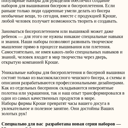
популярные наборы для рукоделия обеспечил создание
наборов для вышивания бисером и бисероплетения. Если
раньше только люди одаренные умели делать из бисера
необычные вещи, то сегодня, вместе с продукцией Кроше,
любой человек получает возможность творить и создавать.
Заниматься бисероплетением или вышивкой может даже
ребенок — для этого не нужны никакие специальные навыки
и знания. Наши наборы позволяют развивать творческое
мышление прямо в процессе вышивания или плетения.
Самостоятельно, не имея каких-либо специальных навыков и
знаний, человек входит в мир творчества через дверь,
открытую компанией Кроше.
Уникальные наборы для бисероплетения и бисерной вышивки
состоят только из высококлассного чешского бисера, а схемы и
описания разрабатываются профессиональными дизайнерами.
Как из отдельных бисеринок складываются невероятные
полотна или украшения, так и наш опыт трансформировался в
один из самых качественных продуктов в мире.
Наборы фирмы Кроше превратят часы вашего досуга в
увлекательное и полезное занятие. Они достойны Ваших
золотых рук!
Специально для вас разработана новая серия наборов —