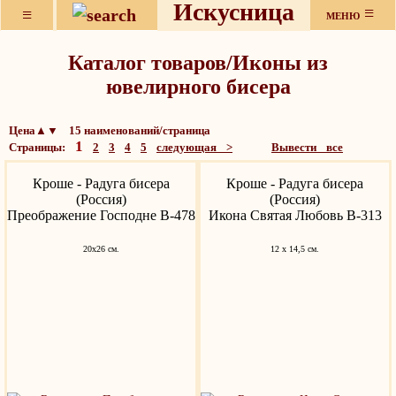
Искусница
≡
≡
МЕНЮ
Каталог товаров/Иконы из
ювелирного бисера
Цена▲▼ 15 наименований/страница
1
Страницы:
2
3
4
5
следующая >
Вывести все
Кроше - Радуга бисера
Кроше - Радуга бисера
(Россия)
(Россия)
Преображение Господне В-478
Икона Святая Любовь В-313
20х26 см.
12 х 14,5 см.