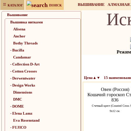
≡
ВЫШИВАНИЕ
АЛМАЗНАЯ
КАТАЛОГ
ПОИСК
Ис
НАБОРЫ ДЛЯ РУКОДЕЛИЯ
Вышивание
Вышивка нитками
Alisena
Anchor
Bothy Threads
- Bucilla
Режим 
Candamar
- Collection D-Art
- Cotton Crosses
Цена▲▼ 15 наименовани
- Derwentwater
- Design Works
Овен (Россия)
Dimensions
Кошачий гороскоп С
DMC
836
- DOME
Счетный крест (Counted Cross S
9х12 см.
- Elena Lamz
Eva Rosenstand
- FUJICO