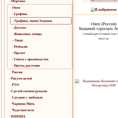
- Мережка
Овен
В избранное
- Графика
- Графика, знаки Зодиаки
Овен (Россия)
- Детское
Кошачий гороскоп Ле
- Животные, птицы
Счетный крест (Counted Cross S
10х12 см.
- Люди
- Пейзажи
- Прочее
- Сняты с производства
- Цветы, растения
Риолис
- Рисуем иглой
РТО
- Сделай своими руками
Сделано с любовью
Чаривна Мить
Чудесная игла
- ЮНОНА