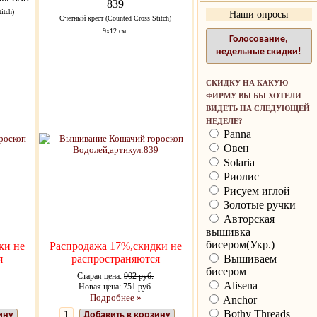
839
itch)
Наши опросы
Счетный крест (Counted Cross Stitch)
9х12 см.
Голосование,
недельные скидки!
СКИДКУ НА КАКУЮ
ФИРМУ ВЫ БЫ ХОТЕЛИ
ВИДЕТЬ НА СЛЕДУЮЩЕЙ
НЕДЕЛЕ?
Panna
Овен
Solaria
Риолис
Рисуем иглой
Золотые ручки
Авторская
вышивка
бисером(Укр.)
ки не
Распродажа 17%,скидки не
я
распространяются
Вышиваем
бисером
Старая цена:
902 руб.
Alisena
Новая цена: 751 руб.
Подробнее »
Anchor
Bothy Threads
ину
Добавить в корзину