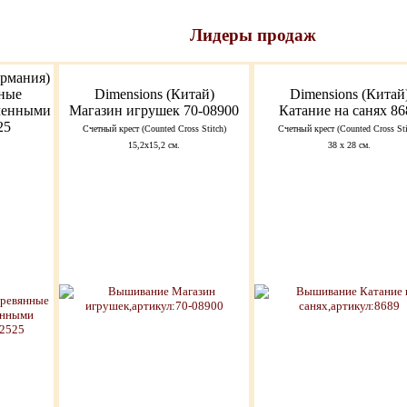
Лидеры продаж
ермания)
ные
Dimensions (Китай)
Dimensions (Китай
гленными
Магазин игрушек 70-08900
Катание на санях 86
25
Счетный крест (Counted Cross Stitch)
Счетный крест (Counted Cross Sti
15,2x15,2 см.
38 х 28 см.