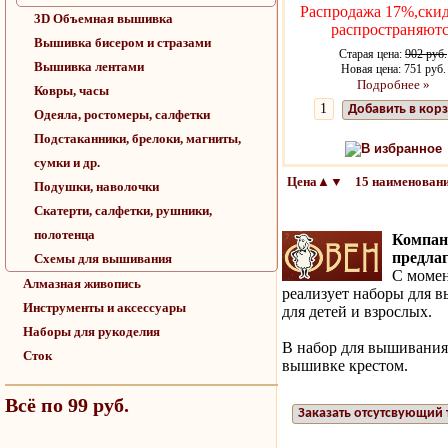
Распродажа 17%,скид
3D Объемная вышивка
распространяютс
Вышивка бисером и стразами
Старая цена:
902 руб.
Вышивка лентами
Новая цена: 751 руб.
Подробнее »
Ковры, часы
Добавить в кор
Одеяла, ростомеры, салфетки
Подстаканники, брелоки, магниты,
В избранное
сумки и др.
Цена▲▼ 15 наименовани
Подушки, наволочки
Скатерти, салфетки, рушники,
полотенца
Компани
предлаг
Схемы для вышивания
С момен
Алмазная живопись
реализует наборы для 
Инструменты и аксессуары
для детей и взрослых.
Наборы для рукоделия
В набор для вышивания 
Сток
вышивке крестом.
Всё по 99 руб.
Заказать отсутсвующий 