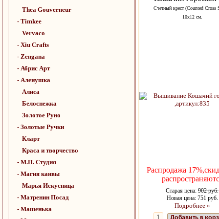
Счетный крест (Counted Cross S
Thea Gouverneur
10х12 см.
- Timkee
Vervaco
- Xiu Crafts
- Zengana
- Абрис Арт
- Аленушка
Алиса
Белоснежка
Золотое Руно
- Золотые Ручки
Кларт
Краса и творчество
- М.П. Студия
Распродажа 17%,скид
- Магия канвы
распространяютс
Марья Искусница
Старая цена:
902 руб.
- Матренин Посад
Новая цена: 751 руб.
Подробнее »
- Машенька
Добавить в кор