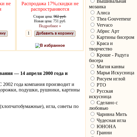
Вышивальная
ки не
Распродажа 17%,скидки не
мозаика
я
распространяются
Алиса
Старая цена:
902 руб.
Thea Gouverneur
Новая цена: 751 руб.
Vervaco
Подробнее »
Абрис Арт
ину
Добавить в корзину
Картины бисером
Краса и
В избранное
творчество
Кроше - Радуга
бисера
Магия канвы
Марья Искусница
вания — 14 апреля 2000 года и
Рисуем иглой
С 2002 года компания производит и
РТО
 дорожки, подушки, рушники, картины
Русская
искусница
Сделано с
 (хлопчатобумажные), игла, советы по
любовью
Чаривна Мить
Чудесная игла
ЮНОНА
Гранни