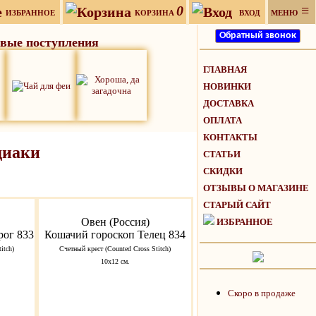
0
≡
ИЗБРАННОЕ
КОРЗИНА
ВХОД
МЕНЮ
вые поступления
ГЛАВНАЯ
НОВИНКИ
ДОСТАВКА
ОПЛАТА
КОНТАКТЫ
диаки
СТАТЬИ
СКИДКИ
ОТЗЫВЫ О МАГАЗИНЕ
СТАРЫЙ САЙТ
Овен (Россия)
ИЗБРАННОЕ
рог 833
Кошачий гороскоп Телец 834
itch)
Счетный крест (Counted Cross Stitch)
10х12 см.
Скоро в продаже