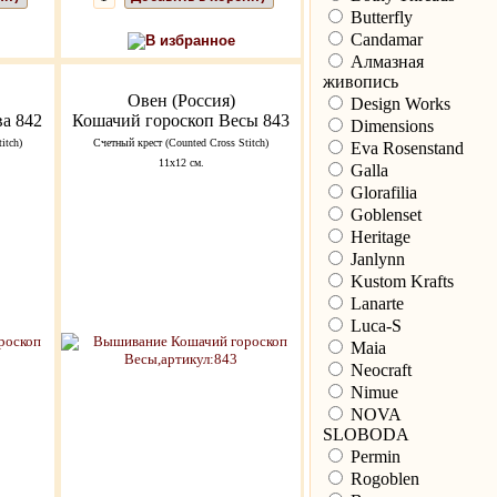
Butterfly
Candamar
В избранное
Алмазная
живопись
Овен (Россия)
Design Works
а 842
Кошачий гороскоп Весы 843
Dimensions
itch)
Счетный крест (Counted Cross Stitch)
Eva Rosenstand
11х12 см.
Galla
Glorafilia
Goblenset
Heritage
Janlynn
Kustom Krafts
Lanarte
Luca-S
Maia
Neocraft
Nimue
NOVA
SLOBODA
Permin
Rogoblen