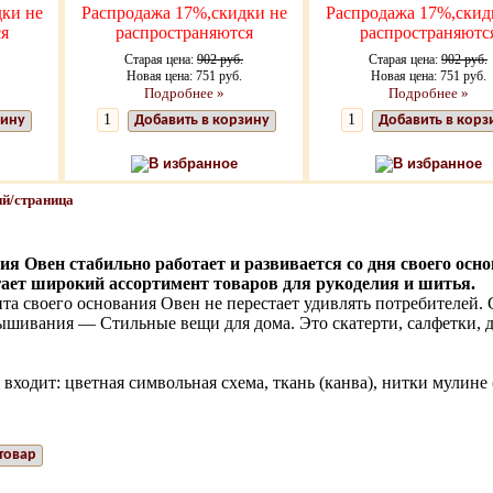
ки не
Распродажа 17%,скидки не
Распродажа 17%,скид
я
распространяются
распространяютс
Старая цена:
902 руб.
Старая цена:
902 руб.
Новая цена: 751 руб.
Новая цена: 751 руб.
Подробнее »
Подробнее »
зину
Добавить в корзину
Добавить в корз
В избранное
В избранное
й/страница
я Овен стабильно работает и развивается со дня своего осно
ает широкий ассортимент товаров для рукоделия и шитья.
та своего основания Овен не перестает удивлять потребителей. 
вышивания — Стильные вещи для дома. Это скатерти, салфетки,
входит: цветная символьная схема, ткань (канва), нитки мулине
товар