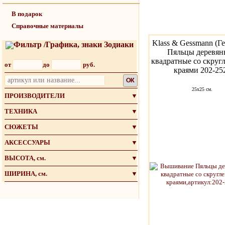
В подарок
Справочные материалы
Klass & Gessmann (Г
Фильтр /Графика, знаки Зодиаки
Пяльцы деревян
квадратные со скру
от
до
руб.
краями 202-25
OK
25х25 см.
ПРОИЗВОДИТЕЛИ
▼
ТЕХНИКА
▼
СЮЖЕТЫ
▼
АКСЕССУАРЫ
▼
ВЫСОТА, см.
▼
ШИРИНА, см.
▼