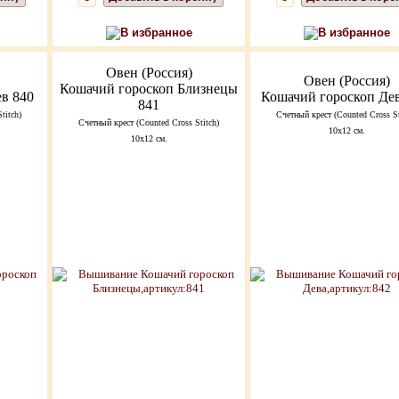
В избранное
В избранное
Овен (Россия)
Овен (Россия)
Кошачий гороскоп Близнецы
в 840
Кошачий гороскоп Дев
841
titch)
Счетный крест (Counted Cross St
Счетный крест (Counted Cross Stitch)
10х12 см.
10х12 см.