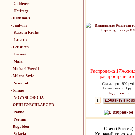
Goblenset
Heritage
- Hudema-s
- Janlynn
Kustom Krafts
Lanarte
- Letistitch
Luca-S
Maia
- Michael Powell
Распродажа 17%,скид
- Milena Style
распространяютс
Neo-craft
Старая цена:
902 руб.
Новая цена: 751 руб.
- Nimue
Подробнее »
NOVA SLOBODA
Добавить в кор
- OEHLENSCHLAEGER
Panna
В избранное
Permin
- Rogoblen
Овен (Россия)
Solaria
Кошачий гороскоп 