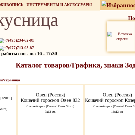
 ЖИВОПИСЬ
ИНСТРУМЕНТЫ И АКСЕССУАРЫ
кусница
СТОК
Но
+7(495)234-62-81
+7(977)713-05-87
работы: пн - вс: 16 - 17:30
Каталог товаров/Графика, знаки Зо
й/страница
Овен (Россия)
Овен (Россия)
трелец
Кошачий гороскоп Овен 832
Кошачий гороскоп Козе
Счетный крест (Counted Cross Stitch)
Счетный крест (Counted Cross St
titch)
7х12 см.
13х12 см.