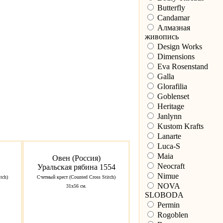
Butterfly
Candamar
Алмазная
живопись
Design Works
Dimensions
Eva Rosenstand
Galla
Glorafilia
Goblenset
Heritage
Janlynn
Kustom Krafts
Lanarte
Luca-S
Maia
Овен (Россия)
Neocraft
Уральская рябина 1554
Nimue
tch)
Счетный крест (Counted Cross Stitch)
NOVA
31x56 см.
SLOBODA
Permin
Rogoblen