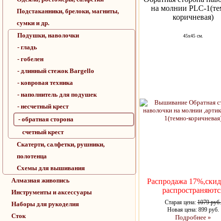
на молнии PLC-1(те
Подстаканники, брелоки, магниты,
коричневая)
сумки и др.
Подушки, наволочки
45х45 см.
- гладь
- гобелен
- длинный стежок Bargello
- ковровая техника
- наполнитель для подушек
- несчетный крест
- обратная сторона
счетный крест
Скатерти, салфетки, рушники,
полотенца
Схемы для вышивания
Алмазная живопись
Распродажа 17%,скид
распространяютс
Инструменты и аксессуары
Старая цена:
1079 руб.
Наборы для рукоделия
Новая цена: 899 руб.
Сток
Подробнее »