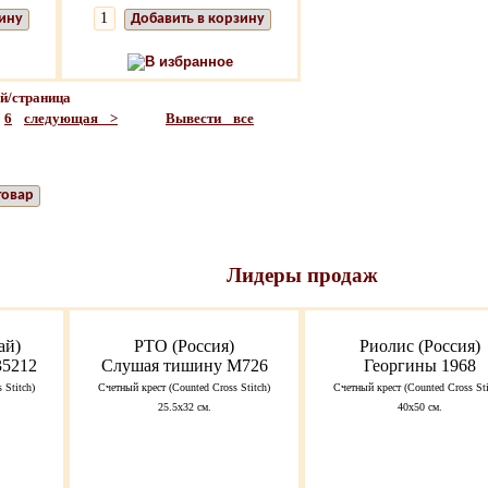
зину
Добавить в корзину
В избранное
/страница
6
следующая >
Вывести все
товар
Лидеры продаж
ай)
РТО (Россия)
Риолис (Россия)
35212
Слушая тишину M726
Георгины 1968
 Stitch)
Счетный крест (Counted Cross Stitch)
Счетный крест (Counted Cross Sti
25.5x32 см.
40х50 см.