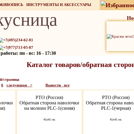
 ЖИВОПИСЬ
ИНСТРУМЕНТЫ И АКСЕССУАРЫ
кусница
СТОК
Но
+7(495)234-62-81
+7(977)713-05-87
аботы: пн - вс: 16 - 17:30
Каталог товаров/обратная сторо
/страница
6
следующая >
Вывести все
РТО (Россия)
РТО (Россия)
олочки
Обратная сторона наволочки
Обратная сторона нав
ая)
на молнии PLC-1(синяя)
PLC-1(черная)
45х45 см.
45х45 см.