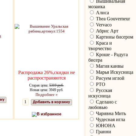
Вышивальная
мозаика
Алиса
Thea Gouverneur
Vervaco
Абрис Арт
Картины бисером
Краса и
творчество
Кроше - Радуга
бисера
Магия канвы
Марья Искусница
Распродажа 26%,скидки не
распространяются
Рисуем иглой
РТО
Старая цена:
5319 руб.
Русская
Новая цена: 3949 руб.
Подробнее »
искусница
ину
Сделано с
Добавить в корзину
любовью
Чаривна Мить
В избранное
Чудесная игла
ЮНОНА
Гранни