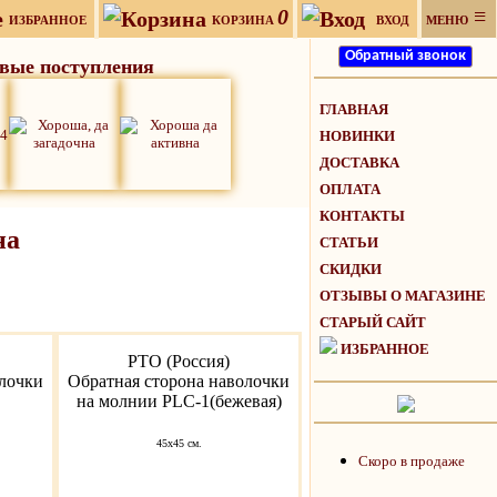
0
≡
ИЗБРАННОЕ
КОРЗИНА
ВХОД
МЕНЮ
вые поступления
ГЛАВНАЯ
НОВИНКИ
ДОСТАВКА
ОПЛАТА
КОНТАКТЫ
на
СТАТЬИ
СКИДКИ
ОТЗЫВЫ О МАГАЗИНЕ
СТАРЫЙ САЙТ
ИЗБРАННОЕ
РТО (Россия)
олочки
Обратная сторона наволочки
на молнии PLC-1(бежевая)
45х45 см.
Скоро в продаже