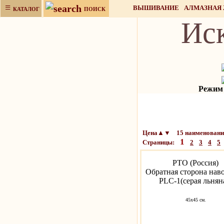
≡
ВЫШИВАНИЕ
АЛМАЗНАЯ
КАТАЛОГ
ПОИСК
Ис
НАБОРЫ ДЛЯ РУКОДЕЛИЯ
Режим р
Цена▲▼ 15 наименований
1
Страницы:
2
3
4
5
РТО (Россия)
Обратная сторона нав
PLC-1(серая льнян
45х45 см.