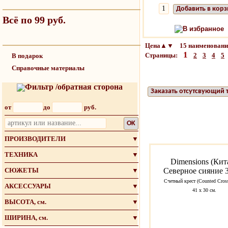
Добавить в кор
Всё по 99 руб.
В избранное
Цена▲▼ 15 наименований
1
Страницы:
2
3
4
5
В подарок
Справочные материалы
Фильтр /обратная сторона
Заказать отсутсвующий 
от
до
руб.
OK
ПРОИЗВОДИТЕЛИ
▼
ТЕХНИКА
▼
Dimensions (Кит
СЮЖЕТЫ
▼
Северное сияние 
Счетный крест (Counted Cross
АКСЕССУАРЫ
▼
41 х 30 см.
ВЫСОТА, см.
▼
ШИРИНА, см.
▼