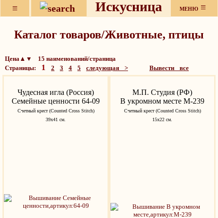
Искусница
≡
≡
МЕНЮ
Каталог товаров/Животные, птицы
Цена▲▼ 15 наименований/страница
1
Страницы:
2
3
4
5
следующая >
Вывести все
Чудесная игла (Россия)
М.П. Студия (РФ)
Семейные ценности 64-09
В укромном месте М-239
Счетный крест (Counted Cross Stitch)
Счетный крест (Counted Cross Stitch)
39х41 см.
15х22 см.