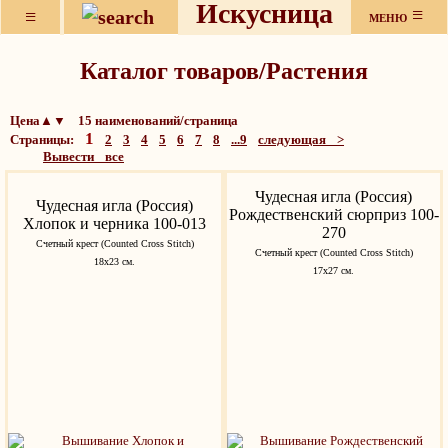
Искусница
≡
≡
МЕНЮ
Каталог товаров/Растения
Цена▲▼ 15 наименований/страница
1
Страницы:
2
3
4
5
6
7
8
...9
следующая >
Вывести все
Чудесная игла (Россия)
Чудесная игла (Россия)
Рождественский сюрприз 100-
Хлопок и черника 100-013
270
Счетный крест (Counted Cross Stitch)
Счетный крест (Counted Cross Stitch)
18х23 см.
17х27 см.