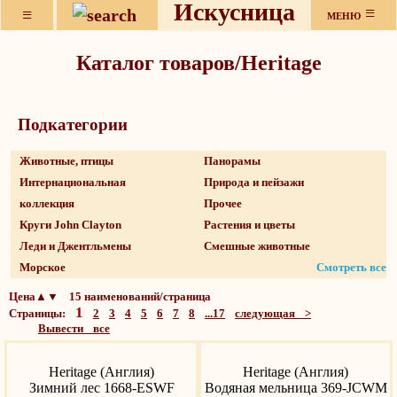
Искусница
≡
≡
МЕНЮ
Каталог товаров/Heritage
Подкатeгории
Животные, птицы
Панорамы
Интернациональная
Природа и пейзажи
коллекция
Прочее
Круги John Clayton
Растения и цветы
Леди и Джентльмены
Смешные животные
Морское
Смотреть все
Цена▲▼ 15 наименований/страница
1
Страницы:
2
3
4
5
6
7
8
...17
следующая >
Вывести все
Heritage (Англия)
Heritage (Англия)
Зимний лес 1668-ESWF
Водяная мельница 369-JCWM