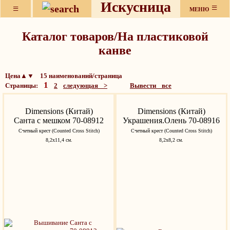
Искусница
≡
≡
МЕНЮ
Каталог товаров/На пластиковой
канве
Цена▲▼ 15 наименований/страница
1
Страницы:
2
следующая >
Вывести все
Dimensions (Китай)
Dimensions (Китай)
Санта с мешком 70-08912
Украшения.Олень 70-08916
Счетный крест (Counted Cross Stitch)
Счетный крест (Counted Cross Stitch)
8,2х11,4 см.
8,2х8,2 см.