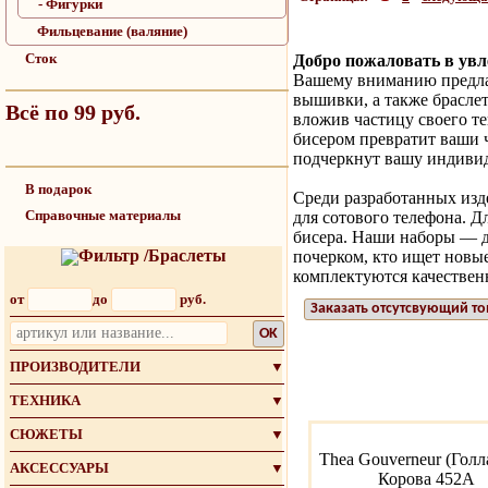
- Фигурки
Фильцевание (валяние)
Сток
Добро пожаловать в ув
Вашему вниманию предла
вышивки, а также браслет
Всё по 99 руб.
вложив частицу своего те
бисером превратит ваши ч
подчеркнут вашу индивид
В подарок
Среди разработанных изде
Справочные материалы
для сотового телефона. 
бисера. Наши наборы — д
Фильтр /Браслеты
почерком, кто ищет новы
комплектуются качествен
от
до
руб.
Заказать отсутсвующий то
OK
ПРОИЗВОДИТЕЛИ
▼
ТЕХНИКА
▼
СЮЖЕТЫ
▼
Thea Gouverneur (Голл
АКСЕССУАРЫ
▼
Корова 452A