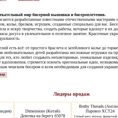
лекательный мир бисерной вышивки и бисероплетения.
гаются разработанные известными отечественными мастерами н
ов, колье, брелков, игрушек, созданные специально для вас. Бис
пла и искру творчества, создать работы, которые вдохнут в их д
асы досуга в увлекательное и полезное занятие. Красочные укр
уальность.
лий есть всё: от простого браслета и затейливого колье до торж
Для любознательных детей разработаны несложные игрушки на пр
ля тех, кто любит создавать неповторимые, уникальные издели
е вдохновения, стремится освоить оригинальные идеи, незнако
ным чешским бисером и всем необходимым для создания украше
вар
Лидеры продаж
Bothy Threads (Англи
андия)
Dimensions (Китай)
Паровоз XCT24
Девочка на берегу 65078
Счетный крест, петельки, французский 