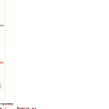
не
страница
ая >
Вывести все