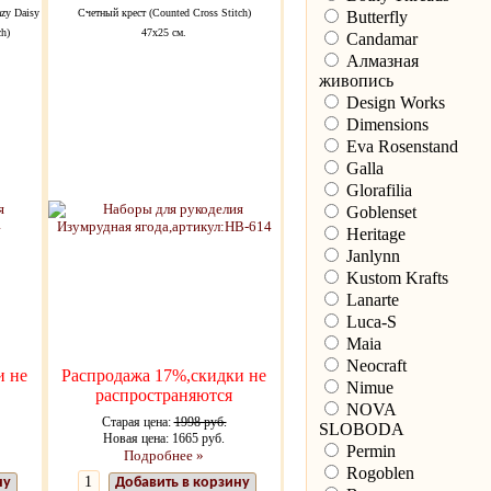
azy Daisy
Счетный крест (Counted Cross Stitch)
Butterfly
ch)
47х25 см.
Candamar
Алмазная
живопись
Design Works
Dimensions
Eva Rosenstand
Galla
Glorafilia
Goblenset
Heritage
Janlynn
Kustom Krafts
Lanarte
Luca-S
Maia
Neocraft
и не
Распродажа 17%,скидки не
Nimue
распространяются
NOVA
Старая цена:
1998 руб.
SLOBODA
Новая цена: 1665 руб.
Permin
Подробнее »
Rogoblen
ну
Добавить в корзину