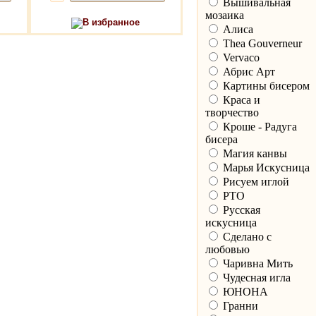
Вышивальная
мозаика
В избранное
Алиса
Thea Gouverneur
Vervaco
Абрис Арт
Картины бисером
Краса и
творчество
Кроше - Радуга
бисера
Магия канвы
Марья Искусница
Рисуем иглой
РТО
Русская
искусница
Сделано с
любовью
Чаривна Мить
Чудесная игла
ЮНОНА
Гранни