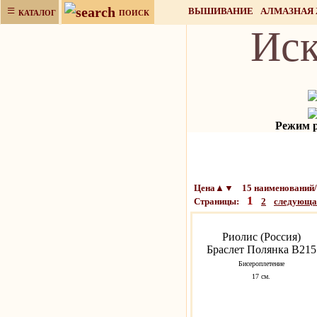
≡
ВЫШИВАНИЕ
АЛМАЗНАЯ
КАТАЛОГ
ПОИСК
Иск
НАБОРЫ ДЛЯ РУКОДЕЛИЯ
Режим ра
Цена▲▼ 15 наименований/
1
Страницы:
2
следующ
Риолис (Россия)
Браслет Полянка В215
Бисероплетение
17 см.