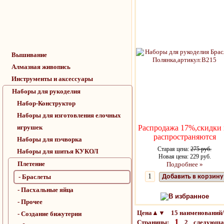
Вышивание
Алмазная живопись
Инструменты и аксессуары
Наборы для рукоделия
Набор-Конструктор
Наборы для изготовления елочных
игрушек
Распродажа 17%,скидки 
распространяются
Наборы для пэчворка
Старая цена:
275 руб.
Наборы для шитья КУКОЛ
Новая цена: 229 руб.
Плетение
Подробнее »
- Браслеты
Добавить в корзину
- Пасхальные яйца
В избранное
- Прочее
Цена▲▼ 15 наименований/
- Создание бижутерии
1
Страницы:
2
следующ