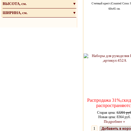
ВЫСОТА, см.
▼
Счетный крест (Counted Cross S
60х45 см.
ШИРИНА, см.
▼
Распродажа 31%,скид
распространяютс
Старая цена:
12201 руб
Новая цена: 8364 руб.
Подробнее »
Добавить в кор