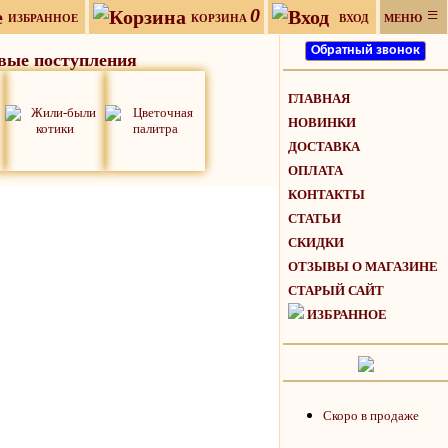
0
≡
ИЗБРАННОЕ
КОРЗИНА
ВХОД
МЕНЮ
вые поступления
ГЛАВНАЯ
НОВИНКИ
ДОСТАВКА
ОПЛАТА
КОНТАКТЫ
СТАТЬИ
СКИДКИ
ОТЗЫВЫ О МАГАЗИНЕ
СТАРЫЙ САЙТ
ИЗБРАННОЕ
Скоро в продаже