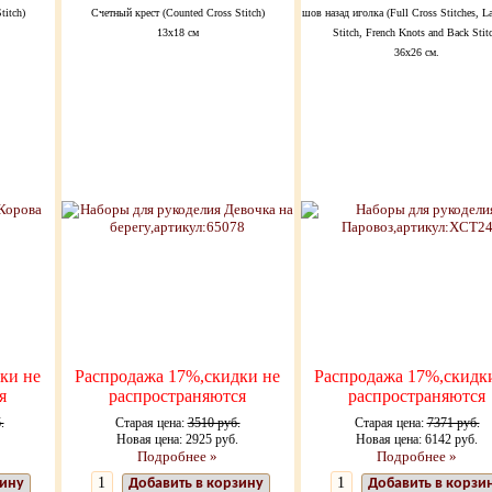
titch)
Счетный крест (Counted Cross Stitch)
шов назад иголка (Full Cross Stitches, L
13x18 см
Stitch, French Knots and Back Stit
36х26 см.
ки не
Распродажа 17%,скидки не
Распродажа 17%,скидк
я
распространяются
распространяются
.
Старая цена:
3510 руб.
Старая цена:
7371 руб.
Новая цена: 2925 руб.
Новая цена: 6142 руб.
Подробнее »
Подробнее »
зину
Добавить в корзину
Добавить в корзи