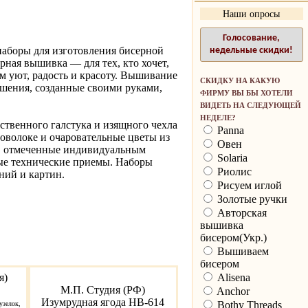
Наши опросы
Голосование,
аборы для изготовления бисерной
недельные скидки!
ерная вышивка — для тех, кто хочет,
ом уют, радость и красоту. Вышивание
СКИДКУ НА КАКУЮ
ашения, созданные своими руками,
ФИРМУ ВЫ БЫ ХОТЕЛИ
ВИДЕТЬ НА СЛЕДУЮЩЕЙ
НЕДЕЛЕ?
ественного галстука и изящного чехла
Panna
оволоке и очаровательные цветы из
Овен
я, отмеченные индивидуальным
Solaria
мые технические приемы. Наборы
Риолис
ний и картин.
Рисуем иглой
Золотые ручки
Авторская
вышивка
бисером(Укр.)
Вышиваем
бисером
Alisena
я)
М.П. Студия (РФ)
Anchor
Изумрудная ягода НВ-614
Bothy Threads
узелок,