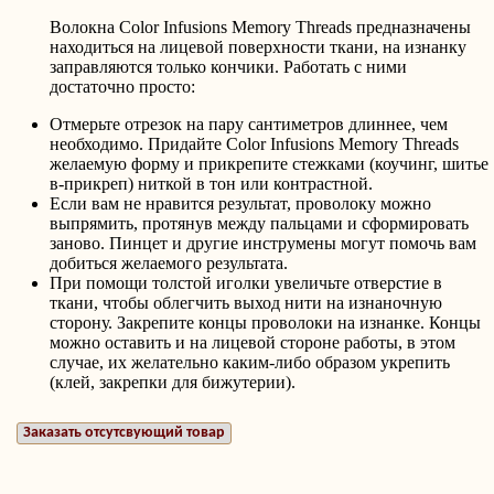
Волокна
Color Infusions Memory Threads
предназначены
находиться на лицевой поверхности ткани, на изнанку
заправляются только кончики. Работать с ними
достаточно просто:
Отмерьте отрезок на пару сантиметров длиннее, чем
необходимо. Придайте
Color Infusions Memory Threads
желаемую форму и прикрепите стежками (коучинг, шитье
в-прикреп) ниткой в тон или контрастной.
Если вам не нравится результат, проволоку можно
выпрямить, протянув между пальцами и сформировать
заново. Пинцет и другие инструмены могут помочь вам
добиться желаемого результата.
При помощи толстой иголки увеличьте отверстие в
ткани, чтобы облегчить выход нити на изнаночную
сторону. Закрепите концы проволоки на изнанке. Концы
можно оставить и на лицевой стороне работы, в этом
случае, их желательно каким-либо образом укрепить
(клей, закрепки для бижутерии).
Заказать отсутсвующий товар