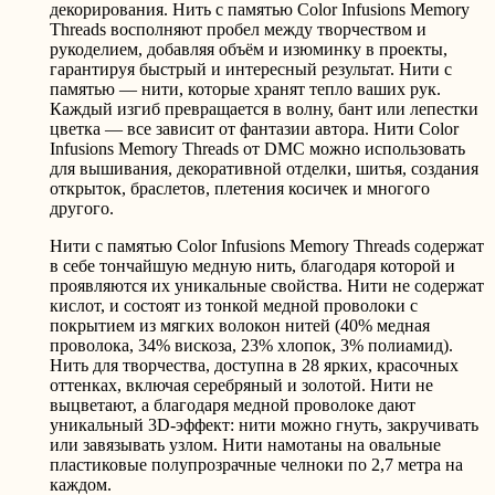
декорирования. Нить с памятью
Color Infusions Memory
Threads
восполняют пробел между творчеством и
рукоделием, добавляя объём и изюминку в проекты,
гарантируя быстрый и интересный результат. Нити с
памятью — нити, которые хранят тепло ваших рук.
Каждый изгиб превращается в волну, бант или лепестки
цветка — все зависит от фантазии автора. Нити
Color
Infusions Memory Threads
от DMC можно использовать
для вышивания, декоративной отделки, шитья, создания
открыток, браслетов, плетения косичек и многого
другого.
Нити с памятью
Color Infusions Memory Threads
содержат
в себе тончайшую медную нить, благодаря которой и
проявляются их уникальные свойства. Нити не содержат
кислот, и состоят из тонкой медной проволоки с
покрытием из мягких волокон нитей (40% медная
проволока, 34% вискоза, 23% хлопок, 3% полиамид).
Нить для творчества, доступна в 28 ярких, красочных
оттенках, включая серебряный и золотой. Нити не
выцветают, а благодаря медной проволоке дают
уникальный 3D-эффект: нити можно гнуть, закручивать
или завязывать узлом. Нити намотаны на овальные
пластиковые полупрозрачные челноки по 2,7 метра на
каждом.