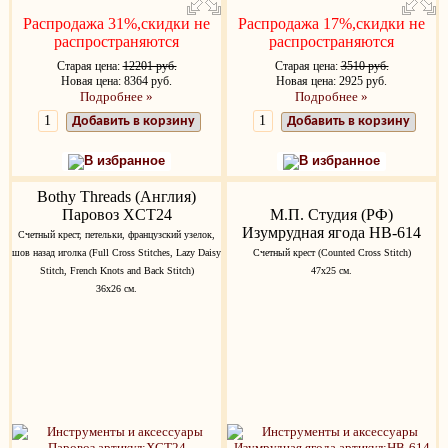
Распродажа 31%,скидки не
Распродажа 17%,скидки не
распространяются
распространяются
Старая цена:
12201 руб.
Старая цена:
3510 руб.
Новая цена: 8364 руб.
Новая цена: 2925 руб.
Подробнее »
Подробнее »
Добавить в корзину
Добавить в корзину
В избранное
В избранное
Bothy Threads (Англия)
Паровоз XCT24
М.П. Студия (РФ)
Изумрудная ягода НВ-614
Счетный крест, петельки, французский узелок,
шов назад иголка (Full Cross Stitches, Lazy Daisy
Счетный крест (Counted Cross Stitch)
Stitch, French Knots and Back Stitch)
47х25 см.
36х26 см.