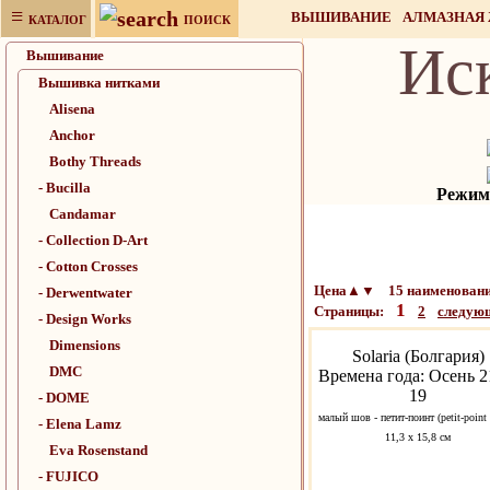
≡
ВЫШИВАНИЕ
АЛМАЗНАЯ
КАТАЛОГ
ПОИСК
Ис
НАБОРЫ ДЛЯ РУКОДЕЛИЯ
Вышивание
Вышивка нитками
Alisena
Anchor
Bothy Threads
- Bucilla
Режим 
Candamar
- Collection D-Art
- Cotton Crosses
Цена▲▼ 15 наименовани
- Derwentwater
1
Страницы:
2
следую
- Design Works
Dimensions
Solaria (Болгария)
DMC
Времена года: Осень 2
19
- DOME
малый шов - петит-поинт (petit-point 
- Elena Lamz
11,3 x 15,8 см
Eva Rosenstand
- FUJICO