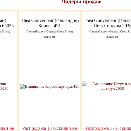
Лидеры продаж
ай)
Thea Gouverneur (Голландия)
Thea Gouverneur (Голла
 65035
Корова 451
Петух и куры 203
 Stitch)
Счетный крест (Counted Cross Stitch)
Счетный крест (Counted Cross Sti
60х45 см.
37х68 см.
идки не
Распродажа 18%,скидки не
Распродажа 17%,скидк