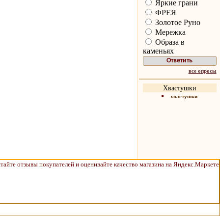
Яркие грани
ФРЕЯ
Золотое Руно
Мережка
Образа в
каменьях
все опросы
Хвастушки
хвастушки