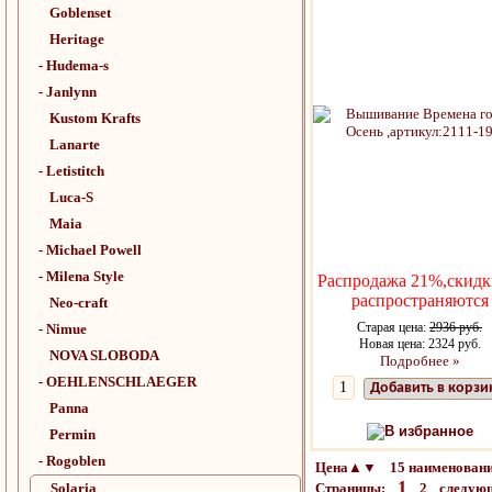
Goblenset
Heritage
- Hudema-s
- Janlynn
Kustom Krafts
Lanarte
- Letistitch
Luca-S
Maia
- Michael Powell
- Milena Style
Распродажа 21%,скидк
распространяются
Neo-craft
Старая цена:
2936 руб.
- Nimue
Новая цена: 2324 руб.
NOVA SLOBODA
Подробнее »
- OEHLENSCHLAEGER
Добавить в корзи
Panna
В избранное
Permin
- Rogoblen
Цена▲▼ 15 наименовани
1
Solaria
Страницы:
2
следую