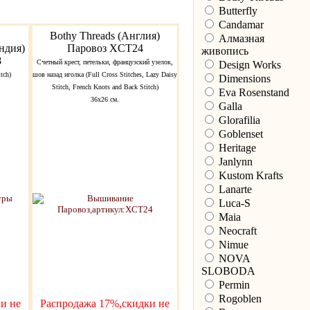
Butterfly
Candamar
Bothy Threads (Англия)
Алмазная
ндия)
Паровоз XCT24
живопись
8
Счетный крест, петельки, французский узелок,
Design Works
tch)
шов назад иголка (Full Cross Stitches, Lazy Daisy
Dimensions
Stitch, French Knots and Back Stitch)
Eva Rosenstand
36х26 см.
Galla
Glorafilia
Goblenset
Heritage
Janlynn
Kustom Krafts
Lanarte
Luca-S
Maia
Neocraft
Nimue
NOVA
SLOBODA
Permin
Rogoblen
и не
Распродажа 17%,скидки не