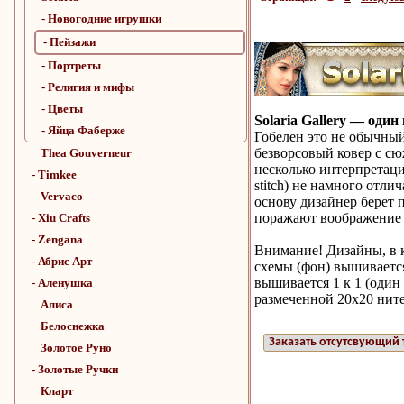
- Новогодние игрушки
- Пейзажи
- Портреты
- Религия и мифы
- Цветы
Solaria Gallery — оди
- Яйца Фаберже
Гобелен это не обычный
безворсовый ковер с с
Thea Gouverneur
несколько интерпретаций
- Timkee
stitch) не намного отли
Vervaco
основу дизайнер берет
поражают воображение 
- Xiu Crafts
- Zengana
Внимание! Дизайны, в 
- Абрис Арт
схемы (фон) вышивается
вышивается 1 к 1 (один
- Аленушка
размеченной 20х20 ните
Алиса
Белоснежка
Заказать отсутсвующий 
Золотое Руно
- Золотые Ручки
Кларт