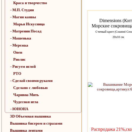
Краса и творчество
- М.П. Студия
- Магия канвы
Dimensions (Кит
Марья Искусница
Морские сокровища
- Матренин Посад
Счетный крест (Counted Cross
20х10 см.
- Машенька
- Мережка
Овен
Риолис
- Рисуем иглой
РТО
- Сделай своими руками
Сделано с любовью
Чаривна Мить
Чудесная игла
- ЮНОНА
3D Объемная вышивка
Вышивка бисером и стразами
Распродажа 21%,ск
Вышивка лентами