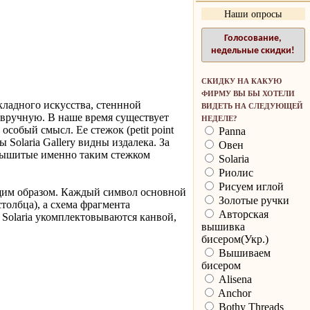
Наши опросы
Голосование,
недельные скидки!
СКИДКУ НА КАКУЮ
ФИРМУ ВЫ БЫ ХОТЕЛИ
кладного искусства, стеннной
ВИДЕТЬ НА СЛЕДУЮЩЕЙ
вручную. В наше время существует
НЕДЕЛЕ?
особый смысл. Ее стежок (petit point
Panna
ы Solaria Gallery видны издалека. За
Овен
 вышитые именно таким стежком
Solaria
Риолис
Рисуем иглой
щим образом. Каждый символ основной
Золотые ручки
толбца), а схема фрагмента
Авторская
 Solaria укомплектовываются канвой,
вышивка
бисером(Укр.)
Вышиваем
бисером
Alisena
Anchor
Bothy Threads