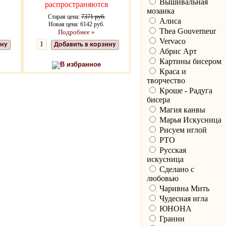
Вышивальная
распространяются
мозаика
Старая цена:
7371 руб.
Алиса
Новая цена: 6142 руб.
Thea Gouverneur
Подробнее »
Vervaco
ину
Добавить в корзину
Абрис Арт
Картины бисером
В избранное
Краса и
творчество
Кроше - Радуга
бисера
Магия канвы
Марья Искусница
Рисуем иглой
РТО
Русская
искусница
Сделано с
любовью
Чаривна Мить
Чудесная игла
ЮНОНА
Гранни