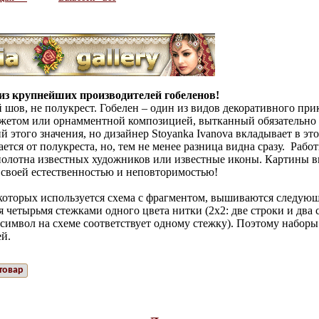
н из крупнейших производителей гобеленов!
 шов, не полукрест. Гобелен – один из видов декоративного при
южетом или орнамментной композицией, вытканный обязательно 
 этого значения, но дизайнер Stoyanka Ivanova вкладывает в это 
чается от полукреста, но, тем не менее разница видна сразу. Работ
 полотна известных художников или известные иконы. Картины
своей естественностью и неповторимостью!
которых используется схема с фрагментом, вышиваются следую
 четырьмя стежками одного цвета нитки (2х2: две строки и два с
 символ на схеме соответствует одному стежку). Поэтому наборы
й.
товар