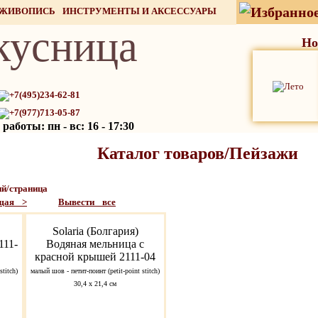
 ЖИВОПИСЬ
ИНСТРУМЕНТЫ И АКСЕССУАРЫ
кусница
СТОК
Но
+7(495)234-62-81
+7(977)713-05-87
работы: пн - вс: 16 - 17:30
Каталог товаров/Пейзажи
й/страница
щая >
Вывести все
Solaria (Болгария)
111-
Водяная мельница с
красной крышей 2111-04
stitch)
малый шов - петит-поинт (petit-point stitch)
30,4 x 21,4 см