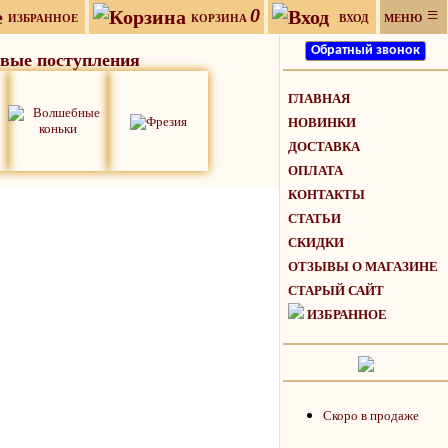
0
≡
ИЗБРАННОЕ
КОРЗИНА
ВХОД
МЕНЮ
вые поступления
ГЛАВНАЯ
НОВИНКИ
ДОСТАВКА
ОПЛАТА
КОНТАКТЫ
СТАТЬИ
СКИДКИ
ОТЗЫВЫ О МАГАЗИНЕ
СТАРЫЙ САЙТ
ИЗБРАННОЕ
Скоро в продаже