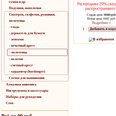
сумки и др.
Распродажа 29%,скид
Подушки, наволочки
распространяютс
Скатерти, салфетки, рушники,
Старая цена:
9040 руб
Новая цена: 6441 руб.
полотенца
Подробнее »
- гладь
Добавить в кор
- держатель для бумаги
- лентами
В избранное
- печатный крест
- полотенца
- полотно
- счетный крест
- хардангер (hardanger)
Схемы для вышивания
Алмазная живопись
Инструменты и аксессуары
Наборы для рукоделия
Сток
Всё по 99 руб.