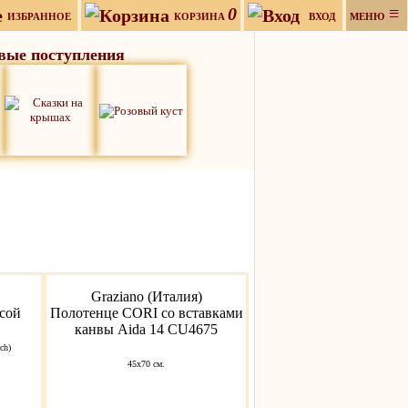
0
≡
ИЗБРАННОЕ
КОРЗИНА
ВХОД
МЕНЮ
вые поступления
Graziano (Италия)
сой
Полотенце CORI со вставками
канвы Aida 14 CU4675
ch)
45x70 см.