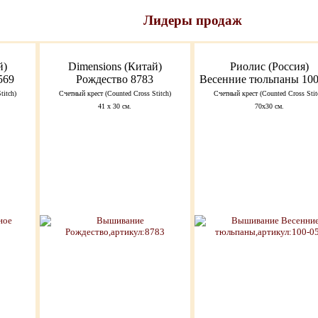
Лидеры продаж
й)
Dimensions (Китай)
Риолис (Россия)
569
Рождество 8783
Весенние тюльпаны 100
titch)
Счетный крест (Counted Cross Stitch)
Счетный крест (Counted Cross Stit
41 х 30 см.
70х30 см.