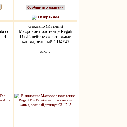
Сообщить о наличии
В избранное
Graziano (Италия)
ta со
Махровое полотенце Regali
 14
Dis.Panettone со вставками
канвы, зеленый CU4745
40x70 см.