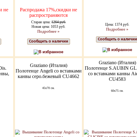
и не
Распродажа 17%,скидки не
распространяются
Старая цена:
1264 руб.
Цена: 1374 руб.
Новая цена: 1053 руб.
Подробнее »
Подробнее »
Сообщить о наличии
Сообщить о наличии
В избранное
В избранное
Graziano (Италия)
Graziano (Италия)
is.
Полотенце S.AUBIN GL
Полотенце Angeli со вставками
анвы,
со вставками канвы Ai
канвы серо.бежевый CU4662
CU4583
45x70 см.
60x75 см.