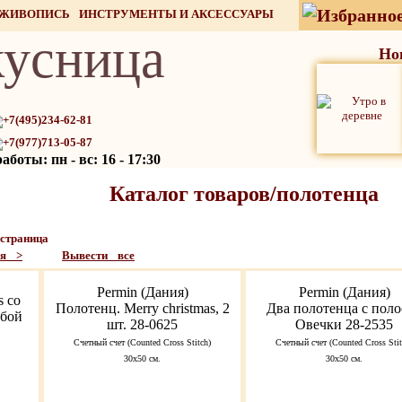
 ЖИВОПИСЬ
ИНСТРУМЕНТЫ И АКСЕССУАРЫ
усница
СТОК
Но
+7(495)234-62-81
+7(977)713-05-87
боты: пн - вс: 16 - 17:30
Каталог товаров/полотенца
страница
ая >
Вывести все
Permin (Дания)
Permin (Дания)
s со
Полотенц. Merry christmas, 2
Два полотенца с поло
убой
шт. 28-0625
Овечки 28-2535
Счетный счет (Counted Cross Stitch)
Счетный счет (Counted Cross Stit
30х50 см.
30х50 см.