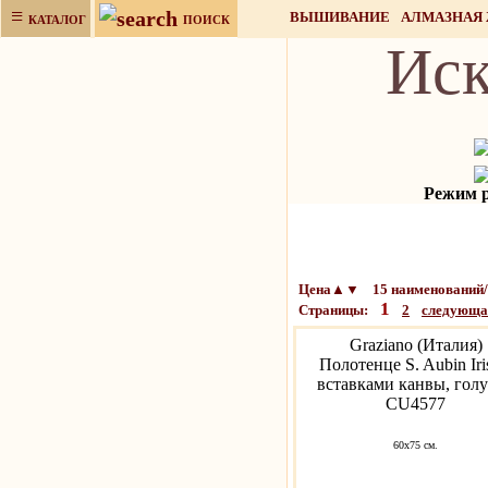
≡
ВЫШИВАНИЕ
АЛМАЗНАЯ
КАТАЛОГ
ПОИСК
Иск
НАБОРЫ ДЛЯ РУКОДЕЛИЯ
Режим ра
Цена▲▼ 15 наименований/
1
Страницы:
2
следующ
Graziano (Италия)
Полотенце S. Aubin Iri
вставками канвы, гол
CU4577
60x75 см.