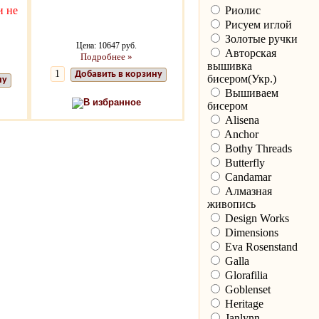
Риолис
и не
Рисуем иглой
Золотые ручки
Цена: 10647 руб.
Авторская
Подробнее »
вышивка
Добавить в корзину
бисером(Укр.)
ну
Вышиваем
В избранное
бисером
Alisena
Anchor
Bothy Threads
Butterfly
Candamar
Алмазная
живопись
Design Works
Dimensions
Eva Rosenstand
Galla
Glorafilia
Goblenset
Heritage
Janlynn