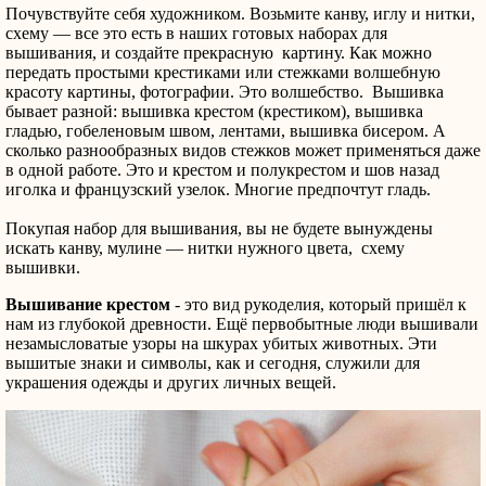
Почувствуйте себя художником. Возьмите канву, иглу и нитки,
схему — все это есть в наших готовых наборах для
вышивания, и создайте прекрасную картину. Как можно
передать простыми крестиками или стежками волшебную
красоту картины, фотографии. Это волшебство. Вышивка
бывает разной: вышивка крестом (крестиком), вышивка
гладью, гобеленовым швом, лентами, вышивка бисером. А
сколько разнообразных видов стежков может применяться даже
в одной работе. Это и крестом и полукрестом и шов назад
иголка и французский узелок. Многие предпочтут гладь.
Покупая набор для вышивания, вы не будете вынуждены
искать канву, мулине — нитки нужного цвета, схему
вышивки.
Вышивание крестом
- это вид рукоделия, который пришёл к
нам из глубокой древности. Ещё первобытные люди вышивали
незамысловатые узоры на шкурах убитых животных. Эти
вышитые знаки и символы, как и сегодня, служили для
украшения одежды и других личных вещей.