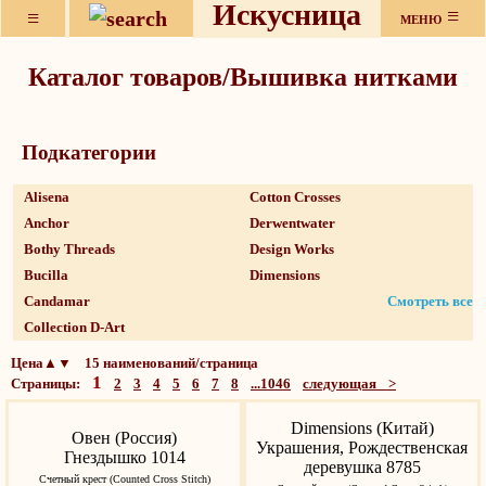
Искусница
≡
≡
МЕНЮ
Каталог товаров/Вышивка нитками
Подкатeгории
Alisena
Cotton Crosses
Anchor
Derwentwater
Bothy Threads
Design Works
Bucilla
Dimensions
Candamar
Смотреть все
Collection D-Art
Цена▲▼ 15 наименований/страница
1
Страницы:
2
3
4
5
6
7
8
...1046
следующая >
Dimensions (Китай)
Овен (Россия)
Украшения, Рождественская
Гнездышко 1014
деревушка 8785
Счетный крест (Counted Cross Stitch)