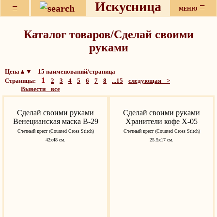
Искусница
≡
≡
МЕНЮ
Каталог товаров/Сделай своими
руками
Цена▲▼ 15 наименований/страница
1
Страницы:
2
3
4
5
6
7
8
...15
следующая >
Вывести все
Сделай своими руками
Сделай своими руками
Венецианская маска В-29
Хранители кофе Х-05
Счетный крест (Counted Cross Stitch)
Счетный крест (Counted Cross Stitch)
42х48 см.
25.5х17 см.