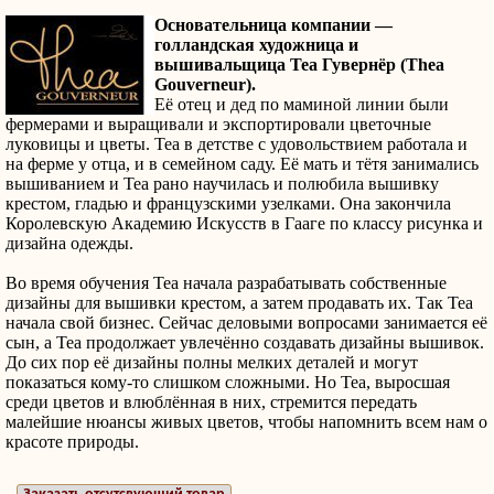
Основательница компании —
голландская художница и
вышивальщица Теа Гувернёр (Thea
Gouverneur).
Её отец и дед по маминой линии были
фермерами и выращивали и экспортировали цветочные
луковицы и цветы. Теа в детстве с удовольствием работала и
на ферме у отца, и в семейном саду. Её мать и тётя занимались
вышиванием и Теа рано научилась и полюбила вышивку
крестом, гладью и французскими узелками. Она закончила
Королевскую Академию Искусств в Гааге по классу рисунка и
дизайна одежды.
Во время обучения Теа начала разрабатывать собственные
дизайны для вышивки крестом, а затем продавать их. Так Теа
начала свой бизнес. Сейчас деловыми вопросами занимается её
сын, а Теа продолжает увлечённо создавать дизайны вышивок.
До сих пор её дизайны полны мелких деталей и могут
показаться кому-то слишком сложными. Но Теа, выросшая
среди цветов и влюблённая в них, стремится передать
малейшие нюансы живых цветов, чтобы напомнить всем нам о
красоте природы.