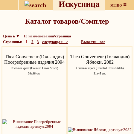
Искусница
≡
≡
МЕНЮ
Каталог товаров/Сэмплер
Цена▲▼ 15 наименований/страница
1
Страницы:
2
3
следующая >
Вывести все
Thea Gouverneur (Голландия)
Thea Gouverneur (Голландия)
Посеребренные изделия 2094
Яблоки, 2082
Счетный крест (Counted Cross Stitch)
Счетный крест (Counted Cross Stitch)
34х46 см.
31х45 см.