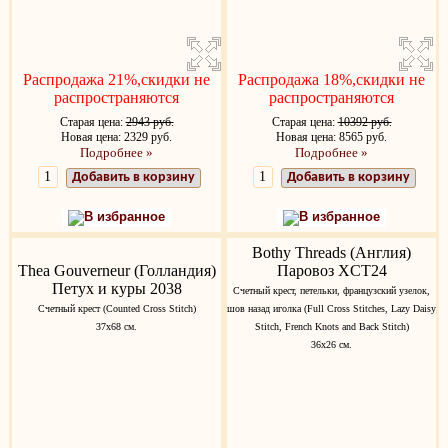
Распродажа 21%,скидки не
Распродажа 18%,скидки не
распространяются
распространяются
Старая цена:
2943 руб.
Старая цена:
10392 руб.
Новая цена: 2329 руб.
Новая цена: 8565 руб.
Подробнее »
Подробнее »
Добавить в корзину
Добавить в корзину
В избранное
В избранное
Bothy Threads (Англия)
Thea Gouverneur (Голландия)
Паровоз XCT24
Петух и куры 2038
Счетный крест, петельки, французский узелок,
Счетный крест (Counted Cross Stitch)
шов назад иголка (Full Cross Stitches, Lazy Daisy
37х68 см.
Stitch, French Knots and Back Stitch)
36х26 см.