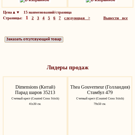
Цена▲▼ 15 наименований/страница
1
Страницы:
2
3
4
5
6
7
следующая >
Вывести все
Заказать отсутсвующий товар
Лидеры продаж
Dimensions (Китай)
Thea Gouverneur (Голландия)
Парад шаров 35213
Стамбул 479
Счетный крест (Counted Cross Stitch)
Счетный крест (Counted Cross Stitch)
41х30 см.
79х50 см.