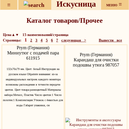
Искусница
≡
≡
МЕНЮ
Каталог товаров/Прочее
Цена▲▼ 15 наименований/страница
1
Страницы:
2
3
4
5
6
7
следующая >
Вывести все
Prym (Германия)
Миниутюг с подачей пара
Prym (Германия)
611915
Карандаш для очистки
подошвы утюга 987057
132х76х79 мм. Цвет: белый Инструкция на
русском языке Обратите внимание: из-за
индивидуальных настроек каждого монитора
возможны расхождения в точности передачи
цветов. Цвет товара:разноцветный Материалы
набора:Металл, Пластик Число цветов:1 Число
полотен:1 Комплектация:Утюжок с ёмкостью для
воды Габарит упаковки, см