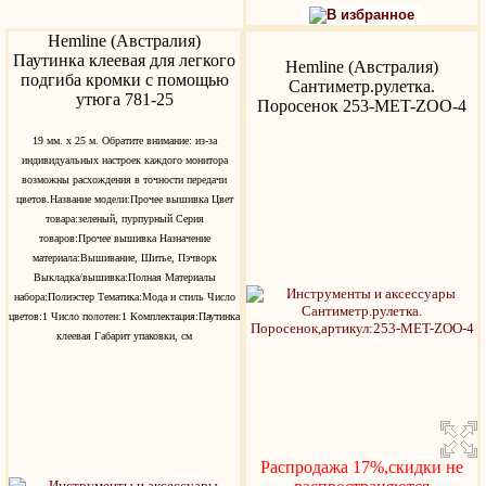
В избранное
Hemline (Австралия)
Паутинка клеевая для легкого
Hemline (Австралия)
подгиба кромки с помощью
Сантиметр.рулетка.
утюга 781-25
Поросенок 253-MET-ZOO-4
19 мм. х 25 м. Обратите внимание: из-за
индивидуальных настроек каждого монитора
возможны расхождения в точности передачи
цветов.Название модели:Прочее вышивка Цвет
товара:зеленый, пурпурный Серия
товаров:Прочее вышивка Назначение
материала:Вышивание, Шитье, Пэчворк
Выкладка/вышивка:Полная Материалы
набора:Полиэстер Тематика:Мода и стиль Число
цветов:1 Число полотен:1 Комплектация:Паутинка
клеевая Габарит упаковки, см
Распродажа 17%,скидки не