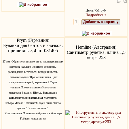
В избранное
Цена: 751 руб.
Подробнее »
Добавить в корзину
В избранное
Prym (Германия)
Булавки для бантов и значков,
Hemline (Австралия)
пришивные, 4 шт 081405
Сантиметр.рулетка, длина 1,5
метра 253
27 мм. Обратите внимание: из-за индивидуальных
настроек каждого монитора возможны
расхождения в точности передачи цветов.
Название модели:Прочее вышивка Цвет
товара:светло-серый, зеркальный Серия
товаров:Прочее вышивка Назначение
материала:Вязание, Шитье, Вышивание
Выкладка/вышивка:Полная Материалы
набора:Металл Тематика:Мода и стиль Число
цветов:1 Число полотен:1
Комплектация:Пришивные булавки в блистере
Габарит упаковки, см