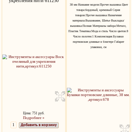
укрепления нити 611250
38 мм Название модели:Прочее вышивка Цвет
товара:бордовый, кремовый Серия
товаров:Прочее вышивка Назначение
материала:Вышивание, Шитье Выкладка/
вышивка:Полная Материалы набора:Металл,
Пластик Тематика:Мода и стиль Число цветов:8
Число полотен:1 Комплектация:Булавки
портновские длинные в блистере Габарит
упаковки, см
Цена: 751 руб.
Подробнее »
Добавить в корзину