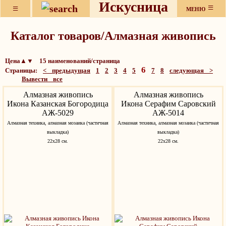
Искусница
≡
≡
МЕНЮ
Каталог товаров/Алмазная живопись
Цена▲▼ 15 наименований/страница
6
Страницы:
< предыдущая
1
2
3
4
5
7
8
следующая >
Вывести все
Алмазная живопись
Алмазная живопись
Икона Казанская Богородица
Икона Серафим Саровский
АЖ-5029
АЖ-5014
Алмазная техника, алмазная мозаика (частичная
Алмазная техника, алмазная мозаика (частичная
выкладка)
выкладка)
22х28 см.
22х28 см.