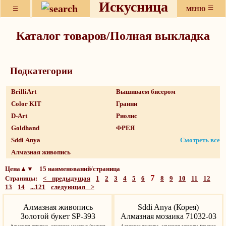
Искусница
≡
≡
МЕНЮ
Каталог товаров/Полная выкладка
Подкатeгории
BrilliArt
Вышиваем бисером
Color KIT
Гранни
D-Art
Риолис
Goldhand
ФРЕЯ
Sddi Anya
Смотреть все
Алмазная живопись
Цена▲▼ 15 наименований/страница
7
Страницы:
< предыдущая
1
2
3
4
5
6
8
9
10
11
12
13
14
...121
следующая >
Алмазная живопись
Sddi Anya (Корея)
Золотой букет SP-393
Алмазная мозаика 71032-03