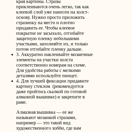
края картины. Стразы
приклеиваются очень легко, так как
клеевой слой уже нанесен на холст-
основу. Нужно просто приложить
стразинку на место и плотно
придавить ее. Чтобы клеевое
покрытие не засыхало, отгибайте
защитную пленку небольшими
участками, заполняйте их, и только
потом отгибайте пленку дальше.
3. Аккуратно наклеивайте мозаичные
элементы на участки холста
соответственно номерам на схеме.
Для удобства работы с мелкими
деталями используйте пинцет.
4. Для лучшей фиксации придавите
картину стеклом (рекомендуется
даже пройтись скалкой по готовой
алмазной вышивке) и закрепите в
раме.
Алмазная вышивка — ее же
называют мозаикой стразами,
например — это такой вид
художественного хобби, где вам