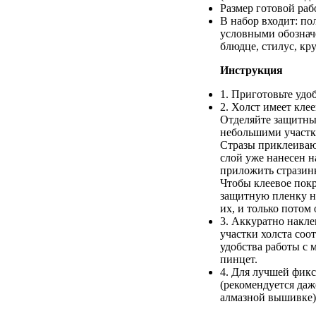
Размер готовой раб
В набор входит: по
условными обознач
блюдце, стилус, кр
Инструкция
1. Приготовьте удо
2. Холст имеет кле
Отделяйте защитный
небольшими участка
Стразы приклеивают
слой уже нанесен н
приложить стразинк
Чтобы клеевое покр
защитную пленку н
их, и только потом
3. Аккуратно накл
участки холста соо
удобства работы с 
пинцет.
4. Для лучшей фик
(рекомендуется даж
алмазной вышивке) 