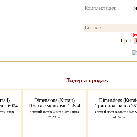
Комплектация:
и
Вес, кг.:
Цен
шт.
Лидеры продаж
итай)
Dimensions (Китай)
Dimensions (Кита
чек 6904
Полка с мишками 13684
Трио тюльпанов 35
oss Stitch)
Счетный крест (Counted Cross Stitch)
Счетный крест (Counted Cross St
28x33 см.
41x30 см.