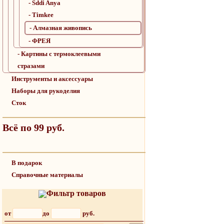
- Sddi Anya
- Timkee
- Алмазная живопись
- ФРЕЯ
- Картины с термоклеевыми
стразами
Инструменты и аксессуары
Наборы для рукоделия
Сток
Всё по 99 руб.
В подарок
Справочные материалы
Фильтр товаров
от
до
руб.