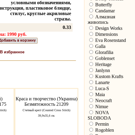
условными обозначениями,
Butterfly
нструкция, пластиковое блюдце,
Candamar
стилус, круглые акриловые
Алмазная
стразы.
живопись
0.33
Design Works
а: 1990 руб.
Dimensions
Eva Rosenstand
Добавить в корзину
Galla
В избранное
Glorafilia
Goblenset
Heritage
Janlynn
Kustom Krafts
Lanarte
Luca-S
Maia
й)
Краса и творчество (Украина)
Neocraft
175
Безмятежность 21209
Nimue
itch)
Счетный крест (Counted Cross Stitch)
NOVA
39,9х35,6 см.
SLOBODA
Permin
Rogoblen