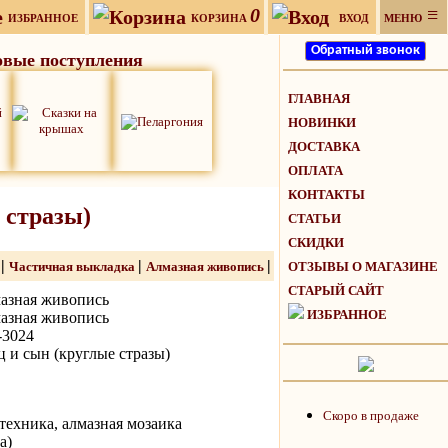
0
≡
ИЗБРАННОЕ
КОРЗИНА
ВХОД
МЕНЮ
вые поступления
ГЛАВНАЯ
НОВИНКИ
ДОСТАВКА
ОПЛАТА
КОНТАКТЫ
 стразы)
СТАТЬИ
СКИДКИ
|
|
|
ь
Частичная выкладка
Алмазная живопись
ОТЗЫВЫ О МАГАЗИНЕ
СТАРЫЙ САЙТ
азная живопись
ИЗБРАННОЕ
азная живопись
3024
ц и сын (круглые стразы)
Скоро в продаже
техника, алмазная мозаика
а)