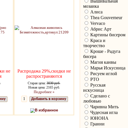
Вышивальная
мозаика
Алиса
Thea Gouverneur
Vervaco
Абрис Арт
Картины бисером
Краса и
творчество
Кроше - Радуга
бисера
Магия канвы
Марья Искусница
ки не
Распродажа 29%,скидки не
Рисуем иглой
я
распространяются
РТО
.
Старая цена:
3030 руб.
Русская
Новая цена: 2165 руб.
искусница
Подробнее »
Сделано с
ину
Добавить в корзину
любовью
Чаривна Мить
В избранное
Чудесная игла
ЮНОНА
Гранни