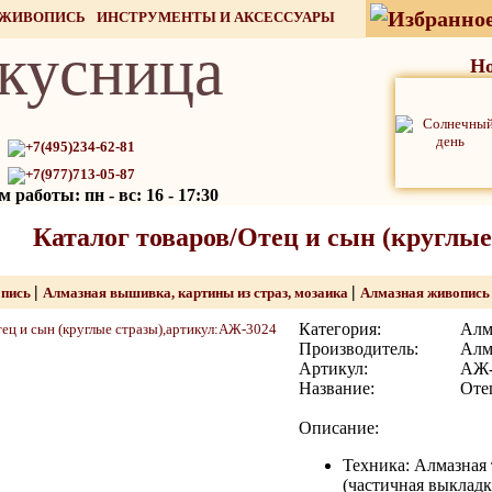
 ЖИВОПИСЬ
ИНСТРУМЕНТЫ И АКСЕССУАРЫ
кусница
СТОК
Но
+7(495)234-62-81
+7(977)713-05-87
 работы: пн - вс: 16 - 17:30
Каталог товаров/Отец и сын (круглые
|
|
опись
Алмазная вышивка, картины из страз, мозаика
Алмазная живопис
Категория:
Алм
Производитель:
Алм
Артикул:
АЖ-
Название:
Оте
Описание:
Техника: Алмазная 
(частичная выкладк