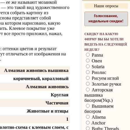
— ее же называют мозаикой
Наши опросы
 — это такой вид художественного
уется собрать картину из
Голосование,
снова представляет собой
недельные скидки!
на котором нарисовано, какую
вить. Клеевое покрытие уже
тут все просто приложил, нажал,
СКИДКУ НА КАКУЮ
ФИРМУ ВЫ БЫ ХОТЕЛИ
ВИДЕТЬ НА СЛЕДУЮЩЕЙ
 оттенки цветов и результат
НЕДЕЛЕ?
ут отличаться от изображения на
Panna
.
Овен
Solaria
Алмазная живопись вышивка
Риолис
Рисуем иглой
коричневый, коралловый
Золотые ручки
Алмазная живопись
Авторская
Круглая
вышивка
бисером(Укр.)
Частичная
Вышиваем
Животные и птицы
бисером
Alisena
1
Anchor
олотно-схема с клеевым слоем, с
Bothy Threads