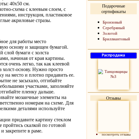
оты: 40х50 см.
Подарочные
лотно-схема с клеевым слоем, с
сертификаты
ениями, инструкция, пластиковое
углые акриловые стразы.
Бронзовый
Серебряный
Золотой
Бриллиантовый
бное для работы место
евую основу и защищен бумагой.
 слой бумаги с холста
ми, начиная от края картины.
ся очень легко, так как клеевой
а холст-основу. Нужно просто
у на место и плотно придавить ее.
ытие не засыхало, отгибайте
ебольшими участками, заполняйте
 отгибайте пленку дальше.
еивайте мозаичные элементы на
Отзывы
тветственно номерам на схеме. Для
мелкими деталями используйте
сации придавите картину стеклом
е пройтись скалкой по готовой
и закрепите в раме.
посмотреть отзывы