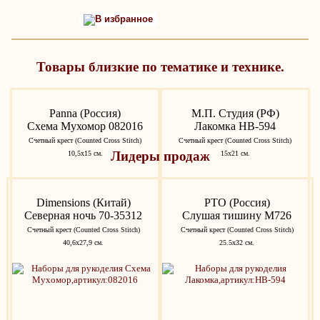
В избранное
Товары близкие по тематике и технике.
Panna (Россия)
М.П. Студия (РФ)
Схема Мухомор 082016
Лакомка НВ-594
Счетный крест (Counted Cross Stitch)
Счетный крест (Counted Cross Stitch)
Лидеры продаж
10,5х15 см.
15х21 см.
Dimensions (Китай)
РТО (Россия)
Северная ночь 70-35312
Слушая тишину M726
Счетный крест (Counted Cross Stitch)
Счетный крест (Counted Cross Stitch)
40,6х27,9 см.
25.5x32 см.