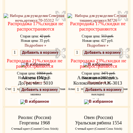
Распродажа 17%,скидки не
Распродажа 17%,скидки не
распространяются
распространяются
Старая цена:
42 руб.
Старая цена:
513 руб.
Новая цена: 35 руб.
Новая цена: 427 руб.
Подробнее »
Подробнее »
Добавить в корзину
Добавить в корзину
Распродажа 21%,скидки не
Распродажа 23%,скидки не
В избранное
В избранное
распространяются
распространяются
Старая цена:
10664 руб.
Старая цена:
3471 руб.
Alisena (Укр.)
Алмазная живопись
Новая цена: 8442 руб.
Новая цена: 2662 руб.
Подробнее »
Подробнее »
До, ре, ми... 5010
Колокольчики АЖ-3013
Счетный крест (Counted Cross Stitch) частичная
Алмазная техника, алмазная мозаика (частичная
Добавить в корзину
Добавить в корзину
зашивка
выкладка)
19x19 см.
15х15 см.
В избранное
В избранное
Риолис (Россия)
Овен (Россия)
Георгины 1968
Уральская рябина 1554
Счетный крест (Counted Cross Stitch)
Счетный крест (Counted Cross Stitch)