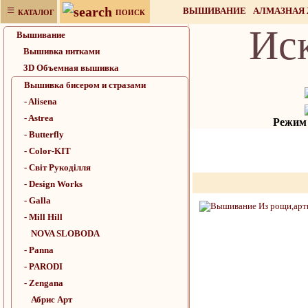
≡
ВЫШИВАНИЕ
АЛМАЗНАЯ
КАТАЛОГ
ПОИСК
Ис
НАБОРЫ ДЛЯ РУКОДЕЛИЯ
Вышивание
Вышивка нитками
3D Объемная вышивка
Вышивка бисером и стразами
- Alisena
- Astrea
Режим р
- Butterfly
- Color-KIT
- Cвiт Рукодiлля
- Design Works
- Galla
- Mill Hill
NOVA SLOBODA
- Panna
- PARODI
- Zengana
Абрис Арт