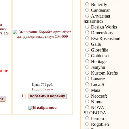
Butterfly
Candamar
Алмазная
живопись
Design Works
Dimensions
Eva Rosenstand
Galla
Glorafilia
Goblenset
Heritage
Janlynn
и не
Kustom Krafts
Lanarte
Luca-S
Цена: 751 руб.
Подробнее »
Maia
Neocraft
Добавить в корзину
ну
Nimue
NOVA
В избранное
SLOBODA
Permin
Rogoblen