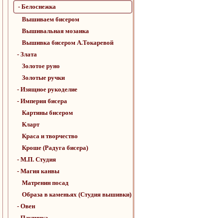
- Белоснежка
Вышиваем бисером
Вышивальная мозаика
Вышивка бисером А.Токаревой
- Злата
Золотое руно
Золотые ручки
- Изящное рукоделие
- Империя бисера
Картины бисером
Кларт
Краса и творчество
Кроше (Радуга бисера)
- М.П. Студия
- Магия канвы
Матренин посад
Образа в каменьях (Студия вышивки)
- Овен
- Паутинка