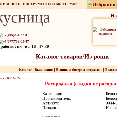
 ЖИВОПИСЬ
ИНСТРУМЕНТЫ И АКСЕССУАРЫ
кусница
СТОК
Но
+7(495)234-62-81
+7(977)713-05-87
аботы: пн - вс: 16 - 17:30
Каталог товаров/Из рощи
|
|
|
Каталог
Вышивание
Вышивка бисером и стразами
Белосн
Распродажа (скидки не распро
Категория:
Белос
Производитель:
Белос
Артикул:
9044
Название:
Из ро