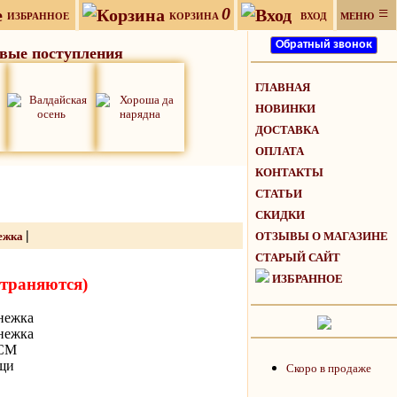
0
≡
ИЗБРАННОЕ
КОРЗИНА
ВХОД
МЕНЮ
вые поступления
ГЛАВНАЯ
НОВИНКИ
ДОСТАВКА
ОПЛАТА
КОНТАКТЫ
СТАТЬИ
СКИДКИ
|
ежка
ОТЗЫВЫ О МАГАЗИНЕ
СТАРЫЙ САЙТ
ИЗБРАННОЕ
страняются)
нежка
нежка
-CM
щи
Скоро в продаже