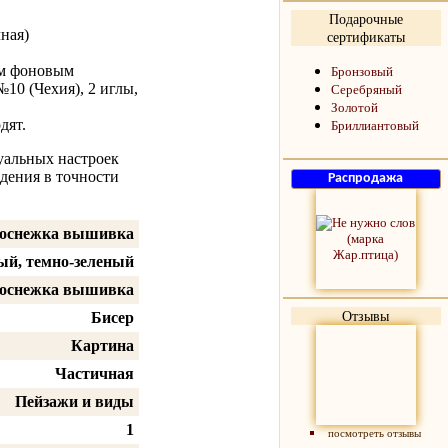
Подарочные
ная)
сертификаты
ым фоновым
Бронзовый
№10 (Чехия), 2 иглы,
Серебряный
Золотой
дят.
Бриллиантовый
уальных настроек
дения в точности
оснежка вышивка
ый, темно-зеленый
оснежка вышивка
Отзывы
Бисер
Картина
Частичная
Пейзажи и виды
1
посмотреть отзывы