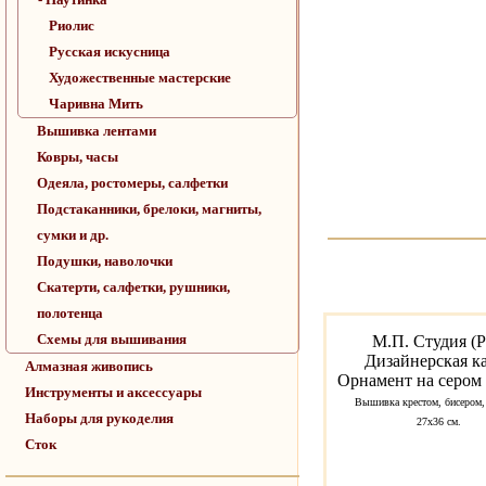
Риолис
Русская искусница
Художественные мастерские
Чаривна Мить
Вышивка лентами
Ковры, часы
Одеяла, ростомеры, салфетки
Подстаканники, брелоки, магниты,
сумки и др.
Подушки, наволочки
Скатерти, салфетки, рушники,
полотенца
Схемы для вышивания
М.П. Студия (
Дизайнерская к
Алмазная живопись
Орнамент на сером
Инструменты и аксессуары
Вышивка крестом, бисером,
Наборы для рукоделия
27х36 см.
Сток