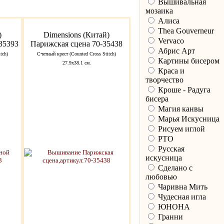
Вышивальная
мозаика
Алиса
Thea Gouverneur
)
Dimensions (Китай)
Vervaco
35393
Парижская сцена 70-35438
Абрис Арт
tch)
Счетный крест (Counted Cross Stitch)
Картины бисером
27.9х38.1 см.
Краса и
творчество
Кроше - Радуга
бисера
Магия канвы
Марья Искусница
Рисуем иглой
РТО
Русская
искусница
Сделано с
любовью
Чаривна Мить
Чудесная игла
ЮНОНА
Гранни