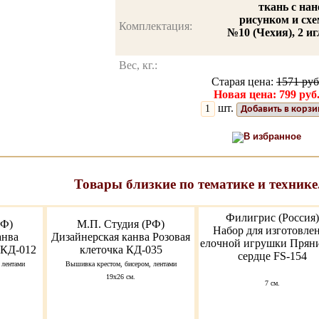
ткань с на
рисунком и схем
Комплектация:
№10 (Чехия), 2 и
Вес, кг.:
Старая цена:
1571 руб
Новая цена: 799 руб
шт.
Добавить в корзи
В избранное
Товары близкие по тематике и технике
Филигрис (Россия)
РФ)
М.П. Студия (РФ)
Набор для изготовле
анва
Дизайнерская канва Розовая
елочной игрушки Прян
 КД-012
клеточка КД-035
сердце FS-154
 лентами
Вышивка крестом, бисером, лентами
19х26 см.
7 см.