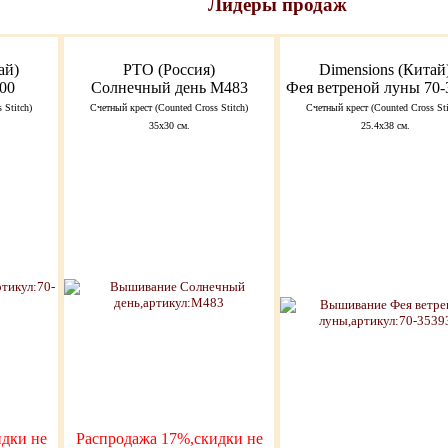
Лидеры продаж
ай)
РТО (Россия)
Dimensions (Китай
00
Солнечный день M483
Фея ветреной луны 70-
 Stitch)
Счетный крест (Counted Cross Stitch)
Счетный крест (Counted Cross Sti
35x30 см.
25.4х38 см.
дки не
Распродажа 17%,скидки не