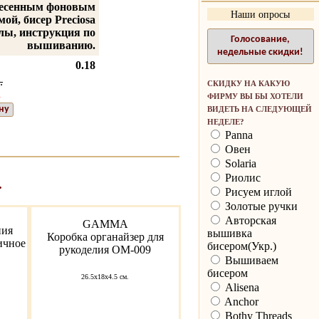
несенным фоновым
Наши опросы
ой, бисер Preciosa
глы, инструкция по
Голосование,
вышиванию.
недельные скидки!
0.18
.
СКИДКУ НА КАКУЮ
.
ФИРМУ ВЫ БЫ ХОТЕЛИ
ну
ВИДЕТЬ НА СЛЕДУЮЩЕЙ
НЕДЕЛЕ?
Panna
Овен
Solaria
Риолис
.
Рисуем иглой
Золотые ручки
Авторская
GAMMA
ния
вышивка
Коробка органайзер для
ичное
бисером(Укр.)
рукоделия ОМ-009
Вышиваем
бисером
26.5x18x4.5 см.
Alisena
Anchor
Bothy Threads