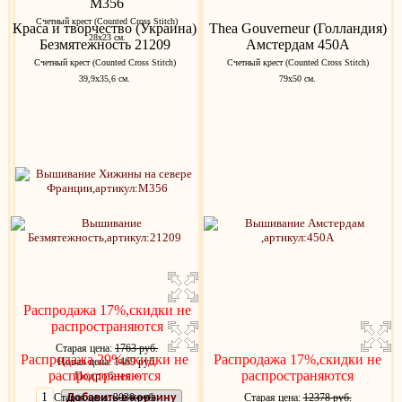
M356
Счетный крест (Counted Cross Stitch)
Краса и творчество (Украина)
Thea Gouverneur (Голландия)
28x23 см.
Безмятежность 21209
Амстердам 450A
Счетный крест (Counted Cross Stitch)
Счетный крест (Counted Cross Stitch)
39,9х35,6 см.
79х50 см.
Распродажа 17%,скидки не
распространяются
Старая цена:
1763 руб.
Распродажа 29%,скидки не
Распродажа 17%,скидки не
Новая цена: 1469 руб.
распространяются
распространяются
Подробнее »
Старая цена:
Добавить в корзину
3030 руб.
Старая цена:
12378 руб.