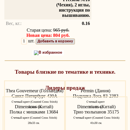
(Чехия), 2 иглы,
инструкция по
вышиванию.
Вес, кг.:
0.16
Старая цена:
965 руб.
Новая цена: 804 руб.
шт.
Добавить в корзину
В избранное
Товары близкие по тематике и технике.
Лидеры продаж
Thea Gouverneur (Голландия)
Permin (Дания)
Санкт-Петербург 430A
Подушка Лось 83-2383
Счетный крест (Counted Cross Stitch)
Счетный крест
Dimensions (Китай)
Dimensions (Китай)
74,5х45 см.
57 х 35 см.
Полка с мишками 13684
Трио тюльпанов 35175
Счетный крест (Counted Cross Stitch)
Счетный крест (Counted Cross Stitch)
28x33 см.
41x30 см.