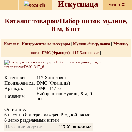
Искусница
≡
≡
МЕНЮ
Каталог товаров/Набор ниток мулине,
8 м, 6 шт
|
|
|
Каталог
Инструменты и аксессуары
Мулине, бисер, канва
Мулине,
|
|
|
нити
DMC (Франция)
117 Хлопковые
Категория:
117 Хлопковые
Производитель:
DMC (Франция)
Артикул:
DMC-347_6
Набор ниток мулине, 8 м, 6
Название:
шт
Описание:
6 пасм по 8 метров каждая. В одной пасме
6 легко разделяемых нитей
Название модели:
117 Хлопковые