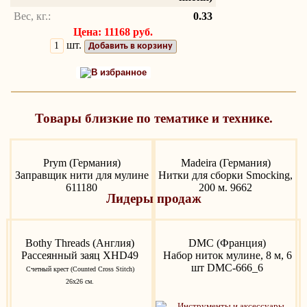
Вес, кг.:
0.33
Цена: 11168 руб.
шт.
Добавить в корзину
В избранное
Товары близкие по тематике и технике.
Prym (Германия)
Madeira (Германия)
Заправщик нити для мулине
Нитки для сборки Smocking,
611180
200 м. 9662
Лидеры продаж
Bothy Threads (Англия)
DMC (Франция)
Рассеянный заяц XHD49
Набор ниток мулине, 8 м, 6
шт DMC-666_6
Счетный крест (Counted Cross Stitch)
26х26 см.